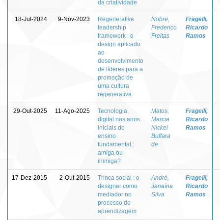
da criatividade
18-Jul-2024
9-Nov-2023
Regenerative
Nobre,
Fragelli,
leadership
Frederico
Ricardo
framework : o
Freitas
Ramos
design aplicado
ao
desenvolvimento
de líderes para a
promoção de
uma cultura
regenerativa
29-Out-2025
11-Ago-2025
Tecnologia
Matos,
Fragelli,
digital nos anos
Marcia
Ricardo
iniciais do
Nickel
Ramos
ensino
Buffara
fundamental :
de
amiga ou
inimiga?
17-Dez-2015
2-Out-2015
Trinca social : o
André,
Fragelli,
designer como
Janaína
Ricardo
mediador no
Silva
Ramos
processo de
aprendizagem