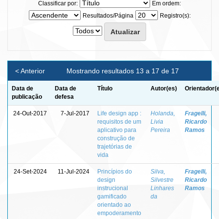
Classificar por:
Em ordem:
Resultados/Página
Registro(s):
< Anterior
Mostrando resultados 13 a 17 de 17
Data de
Data de
Título
Autor(es)
Orientador(
publicação
defesa
24-Out-2017
7-Jul-2017
Life design app :
Holanda,
Fragelli,
requisitos de um
Livia
Ricardo
aplicativo para
Pereira
Ramos
construção de
trajetórias de
vida
24-Set-2024
11-Jul-2024
Princípios do
Silva,
Fragelli,
design
Silvestre
Ricardo
instrucional
Linhares
Ramos
gamificado
da
orientado ao
empoderamento