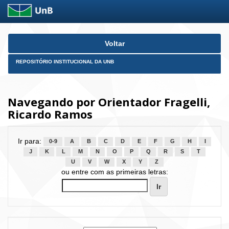
Skip
Voltar
navigation
REPOSITÓRIO INSTITUCIONAL DA UNB
Navegando por Orientador Fragelli,
Ricardo Ramos
Ir para:
0-9
A
B
C
D
E
F
G
H
I
J
K
L
M
N
O
P
Q
R
S
T
U
V
W
X
Y
Z
ou entre com as primeiras letras: