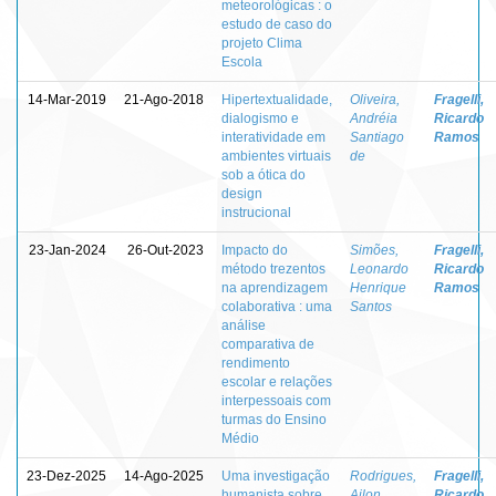
meteorológicas : o
estudo de caso do
projeto Clima
Escola
14-Mar-2019
21-Ago-2018
Hipertextualidade,
Oliveira,
Fragelli,
dialogismo e
Andréia
Ricardo
interatividade em
Santiago
Ramos
ambientes virtuais
de
sob a ótica do
design
instrucional
23-Jan-2024
26-Out-2023
Impacto do
Simões,
Fragelli,
método trezentos
Leonardo
Ricardo
na aprendizagem
Henrique
Ramos
colaborativa : uma
Santos
análise
comparativa de
rendimento
escolar e relações
interpessoais com
turmas do Ensino
Médio
23-Dez-2025
14-Ago-2025
Uma investigação
Rodrigues,
Fragelli,
humanista sobre
Ailon
Ricardo