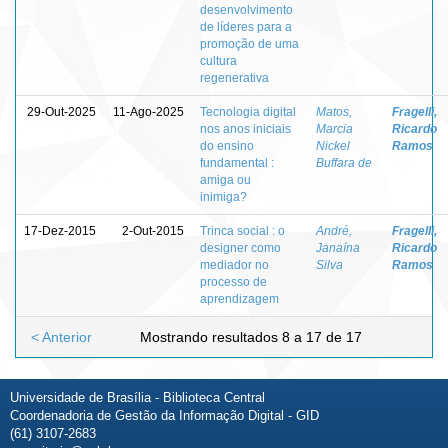
desenvolvimento
de líderes para a
promoção de uma
cultura
regenerativa
29-Out-2025
11-Ago-2025
Tecnologia digital
Matos,
Fragelli,
nos anos iniciais
Marcia
Ricardo
do ensino
Nickel
Ramos
fundamental :
Buffara de
amiga ou
inimiga?
17-Dez-2015
2-Out-2015
Trinca social : o
André,
Fragelli,
designer como
Janaína
Ricardo
mediador no
Silva
Ramos
processo de
aprendizagem
< Anterior
Mostrando resultados 8 a 17 de 17
Universidade de Brasília - Biblioteca Central
Coordenadoria de Gestão da Informação Digital - GID
(61) 3107-2683