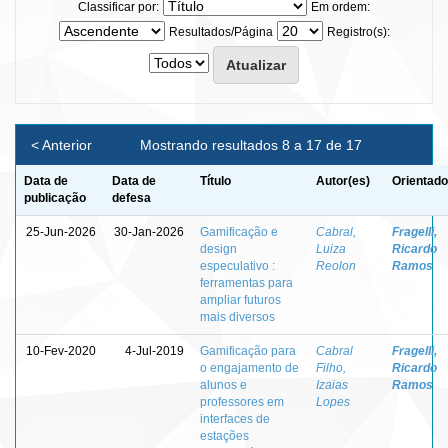
Classificar por:
Em ordem:
Resultados/Página
Registro(s):
< Anterior
Mostrando resultados 8 a 17 de 17
Data de
Data de
Título
Autor(es)
Orientado
publicação
defesa
25-Jun-2026
30-Jan-2026
Gamificação e
Cabral,
Fragelli,
design
Luiza
Ricardo
especulativo :
Reolon
Ramos
ferramentas para
ampliar futuros
mais diversos
10-Fev-2020
4-Jul-2019
Gamificação para
Cabral
Fragelli,
o engajamento de
Filho,
Ricardo
alunos e
Izaias
Ramos
professores em
Lopes
interfaces de
estações