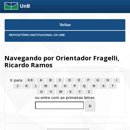
Skip
Voltar
navigation
REPOSITÓRIO INSTITUCIONAL DA UNB
Navegando por Orientador Fragelli,
Ricardo Ramos
Ir para:
0-9
A
B
C
D
E
F
G
H
I
J
K
L
M
N
O
P
Q
R
S
T
U
V
W
X
Y
Z
ou entre com as primeiras letras: