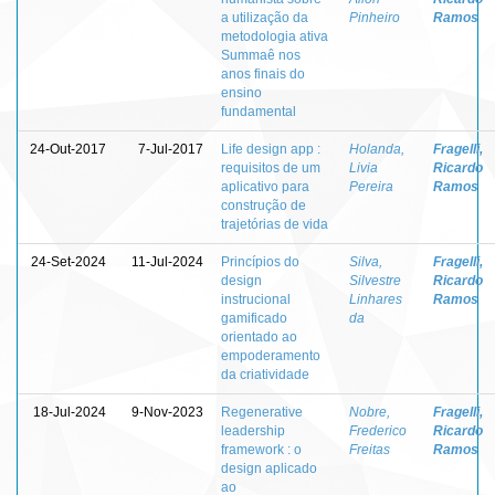
a utilização da
Pinheiro
Ramos
metodologia ativa
Summaê nos
anos finais do
ensino
fundamental
24-Out-2017
7-Jul-2017
Life design app :
Holanda,
Fragelli,
requisitos de um
Livia
Ricardo
aplicativo para
Pereira
Ramos
construção de
trajetórias de vida
24-Set-2024
11-Jul-2024
Princípios do
Silva,
Fragelli,
design
Silvestre
Ricardo
instrucional
Linhares
Ramos
gamificado
da
orientado ao
empoderamento
da criatividade
18-Jul-2024
9-Nov-2023
Regenerative
Nobre,
Fragelli,
leadership
Frederico
Ricardo
framework : o
Freitas
Ramos
design aplicado
ao