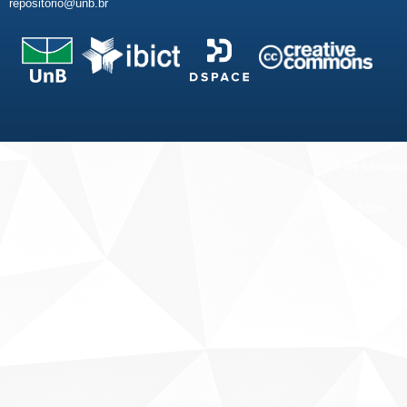
repositorio@unb.br
Fale conosco
Sobre