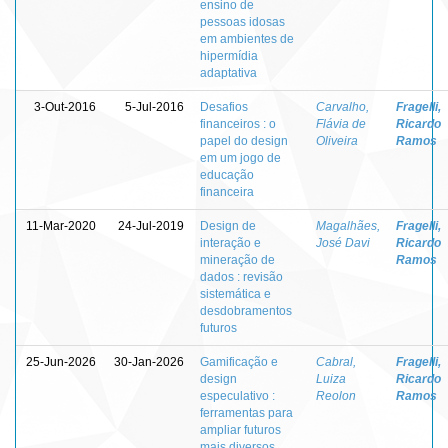
ensino de
pessoas idosas
em ambientes de
hipermídia
adaptativa
3-Out-2016
5-Jul-2016
Desafios
Carvalho,
Fragelli,
financeiros : o
Flávia de
Ricardo
papel do design
Oliveira
Ramos
em um jogo de
educação
financeira
11-Mar-2020
24-Jul-2019
Design de
Magalhães,
Fragelli,
interação e
José Davi
Ricardo
mineração de
Ramos
dados : revisão
sistemática e
desdobramentos
futuros
25-Jun-2026
30-Jan-2026
Gamificação e
Cabral,
Fragelli,
design
Luiza
Ricardo
especulativo :
Reolon
Ramos
ferramentas para
ampliar futuros
mais diversos