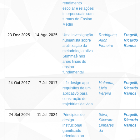
rendimento
escolar e relações
interpessoais com
turmas do Ensino
Médio
23-Dez-2025
14-Ago-2025
Uma investigação
Rodrigues,
Fragelli,
humanista sobre
Ailon
Ricardo
a utilização da
Pinheiro
Ramos
metodologia ativa
Summaê nos
anos finais do
ensino
fundamental
24-Out-2017
7-Jul-2017
Life design app :
Holanda,
Fragelli,
requisitos de um
Livia
Ricardo
aplicativo para
Pereira
Ramos
construção de
trajetórias de vida
24-Set-2024
11-Jul-2024
Princípios do
Silva,
Fragelli,
design
Silvestre
Ricardo
instrucional
Linhares
Ramos
gamificado
da
orientado ao