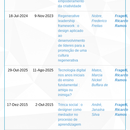
empoderamento
da criatividade
18-Jul-2024
9-Nov-2023
Regenerative
Nobre,
Fragelli,
leadership
Frederico
Ricardo
framework : o
Freitas
Ramos
design aplicado
ao
desenvolvimento
de líderes para a
promoção de uma
cultura
regenerativa
29-Out-2025
11-Ago-2025
Tecnologia digital
Matos,
Fragelli,
nos anos iniciais
Marcia
Ricardo
do ensino
Nickel
Ramos
fundamental :
Buffara de
amiga ou
inimiga?
17-Dez-2015
2-Out-2015
Trinca social : o
André,
Fragelli,
designer como
Janaína
Ricardo
mediador no
Silva
Ramos
processo de
aprendizagem