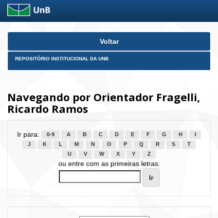
Skip
Voltar
navigation
REPOSITÓRIO INSTITUCIONAL DA UNB
Navegando por Orientador Fragelli,
Ricardo Ramos
Ir para:
0-9
A
B
C
D
E
F
G
H
I
J
K
L
M
N
O
P
Q
R
S
T
U
V
W
X
Y
Z
ou entre com as primeiras letras: