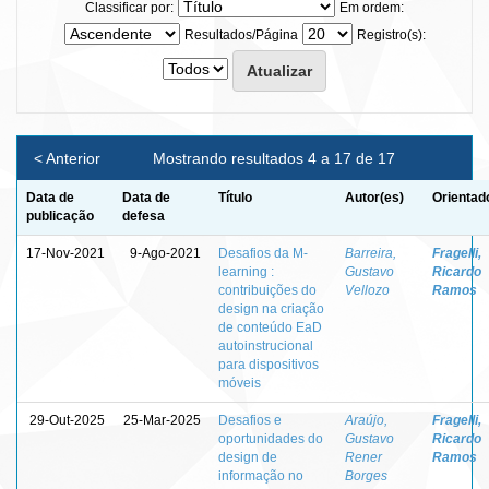
Classificar por:
Em ordem:
Resultados/Página
Registro(s):
< Anterior
Mostrando resultados 4 a 17 de 17
Data de
Data de
Título
Autor(es)
Orientad
publicação
defesa
17-Nov-2021
9-Ago-2021
Desafios da M-
Barreira,
Fragelli,
learning :
Gustavo
Ricardo
contribuições do
Vellozo
Ramos
design na criação
de conteúdo EaD
autoinstrucional
para dispositivos
móveis
29-Out-2025
25-Mar-2025
Desafios e
Araújo,
Fragelli,
oportunidades do
Gustavo
Ricardo
design de
Rener
Ramos
informação no
Borges