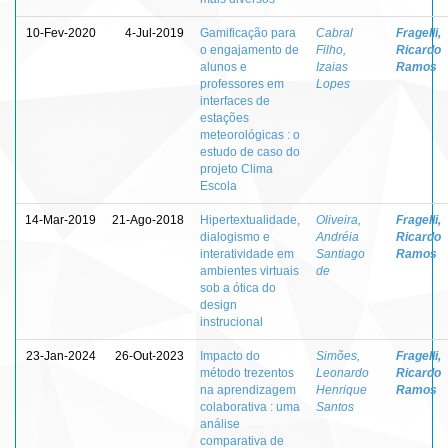
10-Fev-2020
4-Jul-2019
Gamificação para
Cabral
Fragelli,
o engajamento de
Filho,
Ricardo
alunos e
Izaias
Ramos
professores em
Lopes
interfaces de
estações
meteorológicas : o
estudo de caso do
projeto Clima
Escola
14-Mar-2019
21-Ago-2018
Hipertextualidade,
Oliveira,
Fragelli,
dialogismo e
Andréia
Ricardo
interatividade em
Santiago
Ramos
ambientes virtuais
de
sob a ótica do
design
instrucional
23-Jan-2024
26-Out-2023
Impacto do
Simões,
Fragelli,
método trezentos
Leonardo
Ricardo
na aprendizagem
Henrique
Ramos
colaborativa : uma
Santos
análise
comparativa de