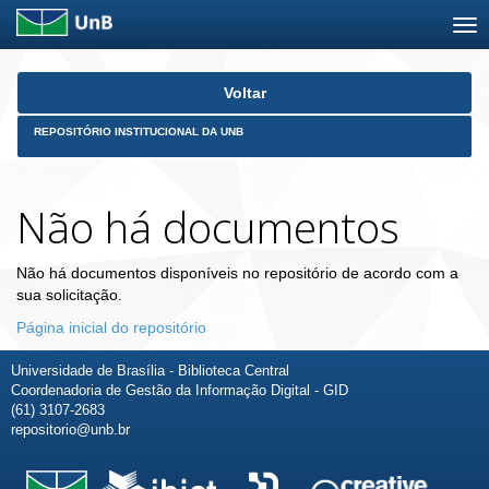
Skip
Voltar
navigation
REPOSITÓRIO INSTITUCIONAL DA UNB
Não há documentos
Não há documentos disponíveis no repositório de acordo com a
sua solicitação.
Página inicial do repositório
Universidade de Brasília - Biblioteca Central
Coordenadoria de Gestão da Informação Digital - GID
(61) 3107-2683
repositorio@unb.br