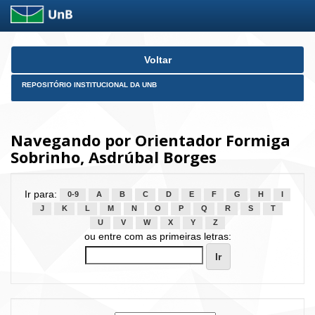
Skip
Voltar
navigation
REPOSITÓRIO INSTITUCIONAL DA UNB
Navegando por Orientador Formiga
Sobrinho, Asdrúbal Borges
Ir para:
0-9
A
B
C
D
E
F
G
H
I
J
K
L
M
N
O
P
Q
R
S
T
U
V
W
X
Y
Z
ou entre com as primeiras letras: