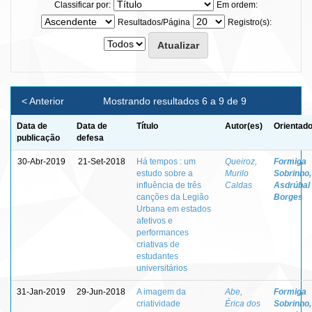
Classificar por:
Em ordem:
Resultados/Página
Registro(s):
< Anterior
Mostrando resultados 6 a 9 de 9
Data de
Data de
Título
Autor(es)
Orientado
publicação
defesa
30-Abr-2019
21-Set-2018
Há tempos : um
Queiroz,
Formiga
estudo sobre a
Murilo
Sobrinho,
influência de três
Caldas
Asdrúbal
canções da Legião
Borges
Urbana em estados
afetivos e
performances
criativas de
estudantes
universitários
31-Jan-2019
29-Jun-2018
A imagem da
Abe,
Formiga
criatividade
Érica dos
Sobrinho,