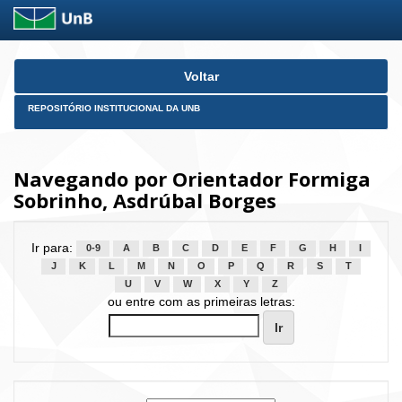
Skip
Voltar
navigation
REPOSITÓRIO INSTITUCIONAL DA UNB
Navegando por Orientador Formiga
Sobrinho, Asdrúbal Borges
Ir para:
0-9
A
B
C
D
E
F
G
H
I
J
K
L
M
N
O
P
Q
R
S
T
U
V
W
X
Y
Z
ou entre com as primeiras letras: