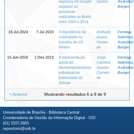
expressa no Google
Santos
Asdrúbal
segundo as
Borges
pesquisas
realizadas no Brasil,
entre 2004 e 2014
16-Jul-2024
7-Jul-2023
A importância da
Andrade,
Formiga
criatividade no
Auana
Sobrinho,
trabalho de UX
Pontes
Asdrúbal
Writers
de
Borges
15-Jun-2016
1-Dez-2015
A representação
Jorge,
Formiga
social do
Carolina
Sobrinho,
microempreendedor
Guedes
Asdrúbal
individual na
Camelo
Borges
publicidade do
de
Sebrae
< Anterior
Mostrando resultados 6 a 9 de 9
Universidade de Brasília - Biblioteca Central
Coordenadoria de Gestão da Informação Digital - GID
(61) 3107-2683
repositorio@unb.br