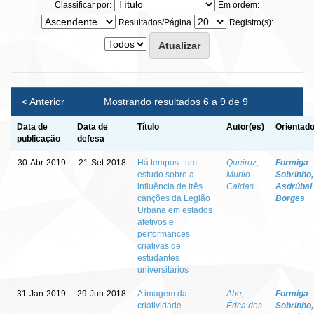
Classificar por:
Em ordem:
Resultados/Página
Registro(s):
< Anterior
Mostrando resultados 6 a 9 de 9
Data de
Data de
Título
Autor(es)
Orientado
publicação
defesa
30-Abr-2019
21-Set-2018
Há tempos : um
Queiroz,
Formiga
estudo sobre a
Murilo
Sobrinho,
influência de três
Caldas
Asdrúbal
canções da Legião
Borges
Urbana em estados
afetivos e
performances
criativas de
estudantes
universitários
31-Jan-2019
29-Jun-2018
A imagem da
Abe,
Formiga
criatividade
Érica dos
Sobrinho,