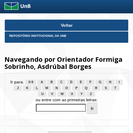
Skip
Voltar
navigation
REPOSITÓRIO INSTITUCIONAL DA UNB
Navegando por Orientador Formiga
Sobrinho, Asdrúbal Borges
Ir para:
0-9
A
B
C
D
E
F
G
H
I
J
K
L
M
N
O
P
Q
R
S
T
U
V
W
X
Y
Z
ou entre com as primeiras letras: