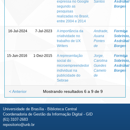
expressa no Google
Santos
Asdrúbal
segundo as
Borges
pesquisas
realizadas no Brasil,
entre 2004 e 2014
16-Jul-2024
7-Jul-2023
A importância da
Andrade,
Formiga
criatividade no
Auana
Sobrinho,
trabalho de UX
Pontes
Asdrúbal
Writers
de
Borges
15-Jun-2016
1-Dez-2015
A representação
Jorge,
Formiga
social do
Carolina
Sobrinho,
microempreendedor
Guedes
Asdrúbal
individual na
Camelo
Borges
publicidade do
de
Sebrae
< Anterior
Mostrando resultados 6 a 9 de 9
Universidade de Brasília - Biblioteca Central
Coordenadoria de Gestão da Informação Digital - GID
(61) 3107-2683
repositorio@unb.br