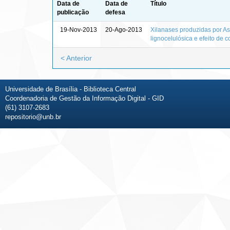
Data de
Data de
Título
publicação
defesa
19-Nov-2013
20-Ago-2013
Xilanases produzidas por As
lignocelulósica e efeito de 
< Anterior
Universidade de Brasília - Biblioteca Central
Coordenadoria de Gestão da Informação Digital - GID
(61) 3107-2683
repositorio@unb.br