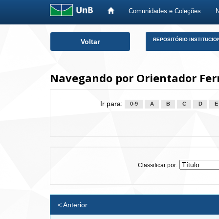
Comunidades e Coleções
Skip
REPOSITÓRIO INSTITUCIO
Voltar
navigation
Navegando por Orientador Ferr
Ir para:
0-9
A
B
C
D
E
Classificar por:
< Anterior