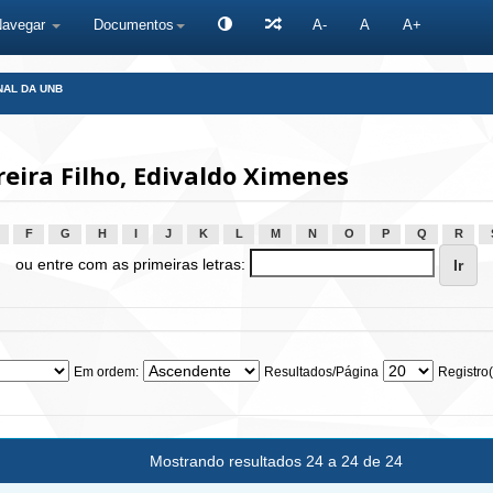
Navegar
Documentos
A-
A
A+
NAL DA UNB
eira Filho, Edivaldo Ximenes
F
G
H
I
J
K
L
M
N
O
P
Q
R
ou entre com as primeiras letras:
Em ordem:
Resultados/Página
Registro(
Mostrando resultados 24 a 24 de 24