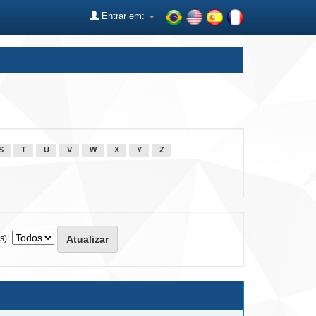
Entrar em:
S
T
U
V
W
X
Y
Z
s):