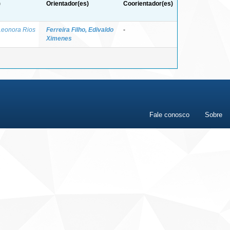
)
Orientador(es)
Coorientador(es)
Leonora Rios
Ferreira Filho, Edivaldo
-
Ximenes
Fale conosco
Sobre