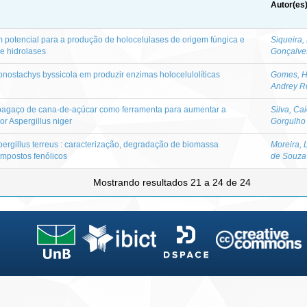
Autor(es
m potencial para a produção de holocelulases de origem fúngica e
Siqueira, 
e hidrolases
Gonçalve
nostachys byssicola em produzir enzimas holocelulolíticas
Gomes, H
Andrey R
 bagaço de cana-de-açúcar como ferramenta para aumentar a
Silva, Cai
r Aspergillus niger
Gorgulho
ergillus terreus : caracterização, degradação de biomassa
Moreira, 
ompostos fenólicos
de Souza
Mostrando resultados 21 a 24 de 24