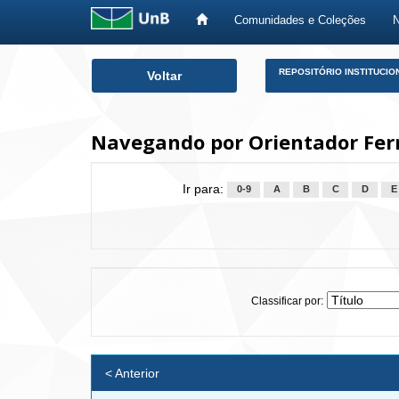
Comunidades e Coleções
Skip
REPOSITÓRIO INSTITUCIO
Voltar
navigation
Navegando por Orientador Ferr
Ir para:
0-9
A
B
C
D
E
Classificar por:
< Anterior