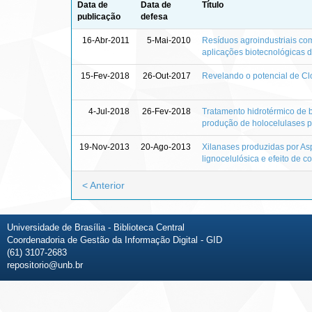
Data de
Data de
Título
publicação
defesa
16-Abr-2011
5-Mai-2010
Resíduos agroindustriais co
aplicações biotecnológicas d
15-Fev-2018
26-Out-2017
Revelando o potencial de Clo
4-Jul-2018
26-Fev-2018
Tratamento hidrotérmico de
produção de holocelulases po
19-Nov-2013
20-Ago-2013
Xilanases produzidas por Asp
lignocelulósica e efeito de c
< Anterior
Universidade de Brasília - Biblioteca Central
Coordenadoria de Gestão da Informação Digital - GID
(61) 3107-2683
repositorio@unb.br