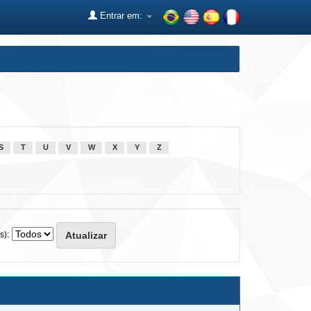
Entrar em:
S
T
U
V
W
X
Y
Z
s):