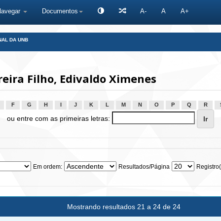
Navegar
Documentos
A-
A
A+
NAL DA UNB
eira Filho, Edivaldo Ximenes
F
G
H
I
J
K
L
M
N
O
P
Q
R
ou entre com as primeiras letras:
Em ordem:
Resultados/Página
Registro(
Mostrando resultados 21 a 24 de 24