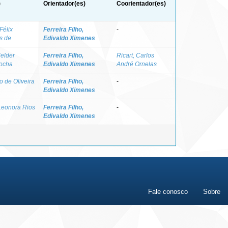
)
Orientador(es)
Coorientador(es)
Félix
Ferreira Filho,
-
s de
Edivaldo Ximenes
elder
Ferreira Filho,
Ricart, Carlos
ocha
Edivaldo Ximenes
André Ornelas
o de Oliveira
Ferreira Filho,
-
Edivaldo Ximenes
Leonora Rios
Ferreira Filho,
-
Edivaldo Ximenes
Fale conosco
Sobre