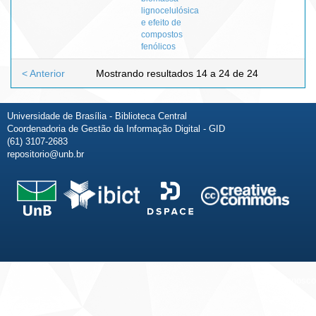
lignocelulósica
e efeito de
compostos
fenólicos
< Anterior
Mostrando resultados 14 a 24 de 24
Universidade de Brasília - Biblioteca Central
Coordenadoria de Gestão da Informação Digital - GID
(61) 3107-2683
repositorio@unb.br
Fale conosco
Sobre