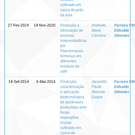
cultivado em
casca do grão
da soja
27-Fev-2024
19-Nov-2020
Produção e
Andrade,
Ferreira Filh
otimização de
Maria
Edivaldo
enzimas
Carolina
Ximenes
holocelulolíticas
por
Paecilomyces
formosus em
diferentes
resíduos de
café
19-Set-2014
6-Mai-2014
Produção,
Jaramillo,
Ferreira Filh
caracterização
Paula
Edivaldo
e aplicação
Marcela
Ximenes
biotecnológica
Duque
de pectinases
produzidas pelo
fungo
Aspergillus
oryzae
cultivado em
casca de