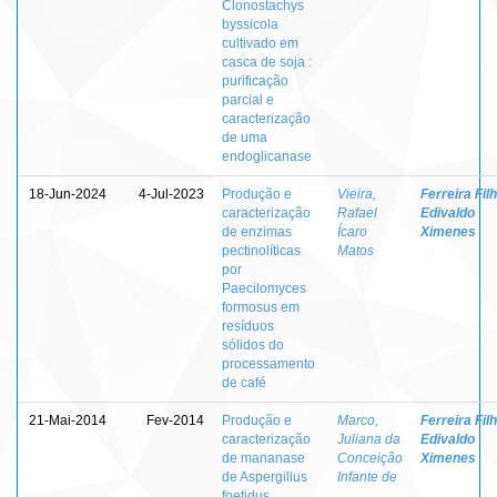
Clonostachys
byssicola
cultivado em
casca de soja :
purificação
parcial e
caracterização
de uma
endoglicanase
18-Jun-2024
4-Jul-2023
Produção e
Vieira,
Ferreira Filh
caracterização
Rafael
Edivaldo
de enzimas
Ícaro
Ximenes
pectinolíticas
Matos
por
Paecilomyces
formosus em
resíduos
sólidos do
processamento
de café
21-Mai-2014
Fev-2014
Produção e
Marco,
Ferreira Filh
caracterização
Juliana da
Edivaldo
de mananase
Conceição
Ximenes
de Aspergillus
Infante de
foetidus