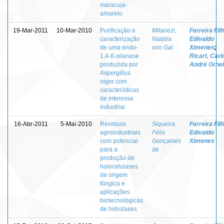
maracujá-
amarelo
19-Mar-2011
10-Mar-2010
Purificação e
Milanezi,
Ferreira Filh
caracterização
Natália
Edivaldo
de uma endo-
von Gal
Ximenes
;
1,4-ß-xilanase
Ricart, Carl
produzida por
André Orne
Aspergillus
niger com
características
de interesse
industrial
16-Abr-2011
5-Mai-2010
Resíduos
Siqueira,
Ferreira Filh
agroindustriais
Félix
Edivaldo
com potencial
Gonçalves
Ximenes
para a
de
produção de
holocelulases
de origem
fúngica e
aplicações
biotecnológicas
de hidrolases