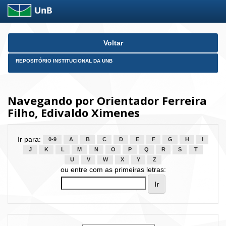
Skip
Voltar
navigation
REPOSITÓRIO INSTITUCIONAL DA UNB
Navegando por Orientador Ferreira
Filho, Edivaldo Ximenes
Ir para:
0-9
A
B
C
D
E
F
G
H
I
J
K
L
M
N
O
P
Q
R
S
T
U
V
W
X
Y
Z
ou entre com as primeiras letras: