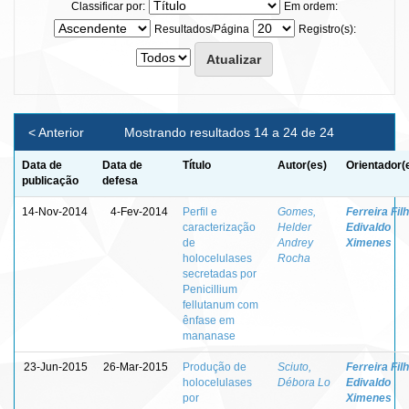
Classificar por:
Em ordem:
Resultados/Página
Registro(s):
< Anterior
Mostrando resultados 14 a 24 de 24
Data de
Data de
Título
Autor(es)
Orientador(
publicação
defesa
14-Nov-2014
4-Fev-2014
Perfil e
Gomes,
Ferreira Filh
caracterização
Helder
Edivaldo
de
Andrey
Ximenes
holocelulases
Rocha
secretadas por
Penicillium
fellutanum com
ênfase em
mananase
23-Jun-2015
26-Mar-2015
Produção de
Sciuto,
Ferreira Filh
holocelulases
Débora Lo
Edivaldo
por
Ximenes