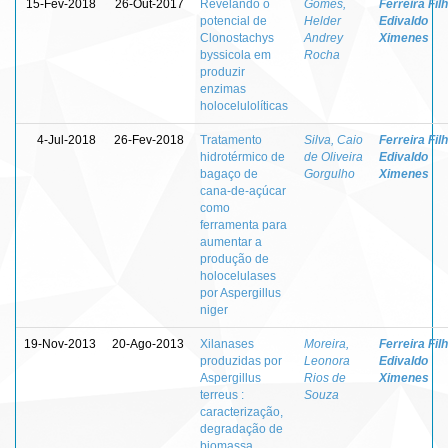
15-Fev-2018
26-Out-2017
Revelando o
Gomes,
Ferreira Filh
potencial de
Helder
Edivaldo
Clonostachys
Andrey
Ximenes
byssicola em
Rocha
produzir
enzimas
holocelulolíticas
4-Jul-2018
26-Fev-2018
Tratamento
Silva, Caio
Ferreira Filh
hidrotérmico de
de Oliveira
Edivaldo
bagaço de
Gorgulho
Ximenes
cana-de-açúcar
como
ferramenta para
aumentar a
produção de
holocelulases
por Aspergillus
niger
19-Nov-2013
20-Ago-2013
Xilanases
Moreira,
Ferreira Filh
produzidas por
Leonora
Edivaldo
Aspergillus
Rios de
Ximenes
terreus :
Souza
caracterização,
degradação de
biomassa