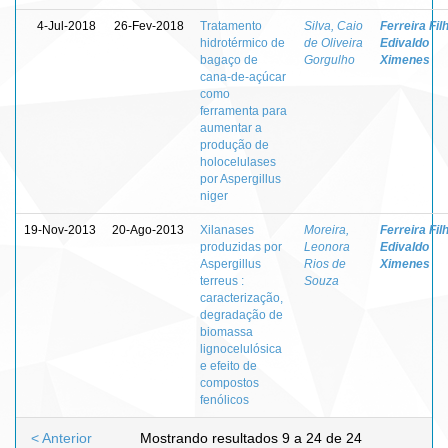
4-Jul-2018
26-Fev-2018
Tratamento
Silva, Caio
Ferreira Fil
hidrotérmico de
de Oliveira
Edivaldo
bagaço de
Gorgulho
Ximenes
cana-de-açúcar
como
ferramenta para
aumentar a
produção de
holocelulases
por Aspergillus
niger
19-Nov-2013
20-Ago-2013
Xilanases
Moreira,
Ferreira Fil
produzidas por
Leonora
Edivaldo
Aspergillus
Rios de
Ximenes
terreus :
Souza
caracterização,
degradação de
biomassa
lignocelulósica
e efeito de
compostos
fenólicos
< Anterior
Mostrando resultados 9 a 24 de 24