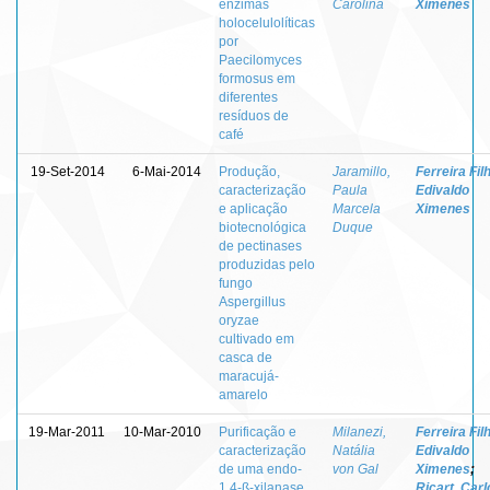
enzimas
Carolina
Ximenes
holocelulolíticas
por
Paecilomyces
formosus em
diferentes
resíduos de
café
19-Set-2014
6-Mai-2014
Produção,
Jaramillo,
Ferreira Fil
caracterização
Paula
Edivaldo
e aplicação
Marcela
Ximenes
biotecnológica
Duque
de pectinases
produzidas pelo
fungo
Aspergillus
oryzae
cultivado em
casca de
maracujá-
amarelo
19-Mar-2011
10-Mar-2010
Purificação e
Milanezi,
Ferreira Fil
caracterização
Natália
Edivaldo
de uma endo-
von Gal
Ximenes
;
1,4-ß-xilanase
Ricart, Carl