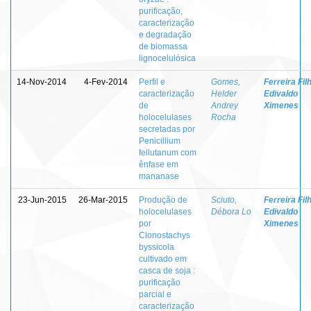
purificação,
caracterização
e degradação
de biomassa
lignocelulósica
14-Nov-2014
4-Fev-2014
Perfil e
Gomes,
Ferreira Fil
caracterização
Helder
Edivaldo
de
Andrey
Ximenes
holocelulases
Rocha
secretadas por
Penicillium
fellutanum com
ênfase em
mananase
23-Jun-2015
26-Mar-2015
Produção de
Sciuto,
Ferreira Fil
holocelulases
Débora Lo
Edivaldo
por
Ximenes
Clonostachys
byssicola
cultivado em
casca de soja :
purificação
parcial e
caracterização