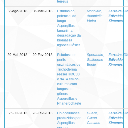
terreus
7-Ago-2018
8-Mar-2018
Estudos do
Monclaro,
Ferreira Fil
potencial do
Antonielle
Edivaldo
fungo
Vieira
Ximenes
Aspergillus
tamarii na
degradação da
biomassa
lignocelulósica
29-Mai-2018
20-Fev-2018
Estudos dos
Sperandio,
Ferreira Fil
perfis
Guilherme
Edivaldo
enzimáticos de
Bento
Ximenes
Trichoderma
reesei RutC30
e 9414 em co-
culturas com
fungos do
gênero
Aspergillus e
Phanerochaete
25-Jul-2013
28-Fev-2013
Holocelulases
Duarte,
Ferreira Fil
produzidas por
Gilvan
Edivaldo
Aspergillus
Caetano
Ximenes
oryzae :