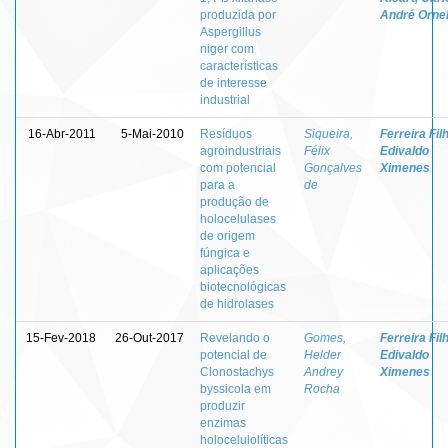
produzida por
André Orne
Aspergillus
niger com
características
de interesse
industrial
16-Abr-2011
5-Mai-2010
Resíduos
Siqueira,
Ferreira Fil
agroindustriais
Félix
Edivaldo
com potencial
Gonçalves
Ximenes
para a
de
produção de
holocelulases
de origem
fúngica e
aplicações
biotecnológicas
de hidrolases
15-Fev-2018
26-Out-2017
Revelando o
Gomes,
Ferreira Fil
potencial de
Helder
Edivaldo
Clonostachys
Andrey
Ximenes
byssicola em
Rocha
produzir
enzimas
holocelulolíticas