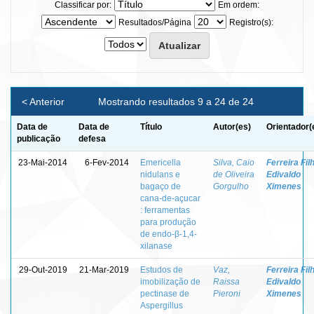
Classificar por:
Em ordem:
Resultados/Página
Registro(s):
< Anterior
Mostrando resultados 9 a 24 de 24
Data de
Data de
Título
Autor(es)
Orientador(
publicação
defesa
23-Mai-2014
6-Fev-2014
Emericella
Silva, Caio
Ferreira Fil
nidulans e
de Oliveira
Edivaldo
bagaço de
Gorgulho
Ximenes
cana-de-açucar
: ferramentas
para produção
de endo-β-1,4-
xilanase
29-Out-2019
21-Mar-2019
Estudos de
Vaz,
Ferreira Fil
imobilização de
Raissa
Edivaldo
pectinase de
Pieroni
Ximenes
Aspergillus