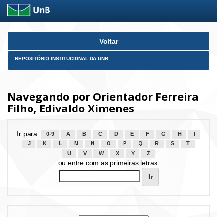
Skip
Voltar
navigation
REPOSITÓRIO INSTITUCIONAL DA UNB
Navegando por Orientador Ferreira
Filho, Edivaldo Ximenes
Ir para:
0-9
A
B
C
D
E
F
G
H
I
J
K
L
M
N
O
P
Q
R
S
T
U
V
W
X
Y
Z
ou entre com as primeiras letras: