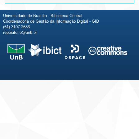
Universidade de Brasília - Biblioteca Central
Coordenadoria de Gestão da Informação Digital - GID
(61) 3107-2683
repositorio@unb.br
Fale conosco
Sobre