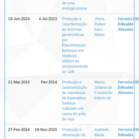
de uma
endoglicanase
18-Jun-2024
4-Jul-2023
Produção e
Vieira,
Ferreira Fil
caracterização
Rafael
Edivaldo
de enzimas
Ícaro
Ximenes
pectinolíticas
Matos
por
Paecilomyces
formosus em
resíduos
sólidos do
processamento
de café
21-Mai-2014
Fev-2014
Produção e
Marco,
Ferreira Fil
caracterização
Juliana da
Edivaldo
de mananase
Conceição
Ximenes
de Aspergillus
Infante de
foetidus
cultivado em
casca do grão
da soja
27-Fev-2024
19-Nov-2020
Produção e
Andrade,
Ferreira Fil
otimização de
Maria
Edivaldo