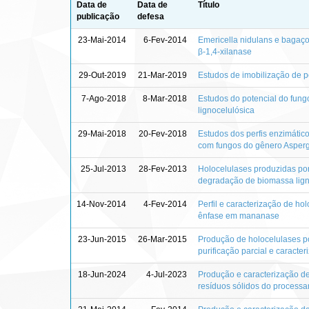
Data de
Data de
Título
publicação
defesa
23-Mai-2014
6-Fev-2014
Emericella nidulans e bagaço
β-1,4-xilanase
29-Out-2019
21-Mar-2019
Estudos de imobilização de pe
7-Ago-2018
8-Mar-2018
Estudos do potencial do fung
lignocelulósica
29-Mai-2018
20-Fev-2018
Estudos dos perfis enzimátic
com fungos do gênero Asperg
25-Jul-2013
28-Fev-2013
Holocelulases produzidas por 
degradação de biomassa lign
14-Nov-2014
4-Fev-2014
Perfil e caracterização de ho
ênfase em mananase
23-Jun-2015
26-Mar-2015
Produção de holocelulases po
purificação parcial e caract
18-Jun-2024
4-Jul-2023
Produção e caracterização de
resíduos sólidos do process