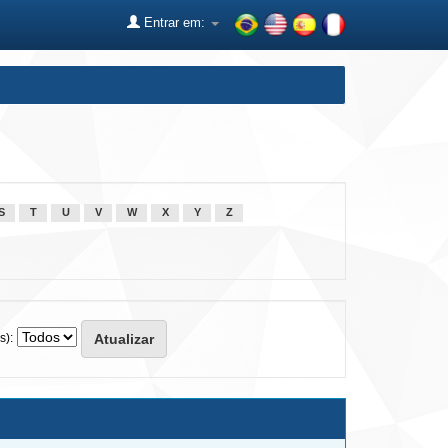
Entrar em:
S
T
U
V
W
X
Y
Z
s):