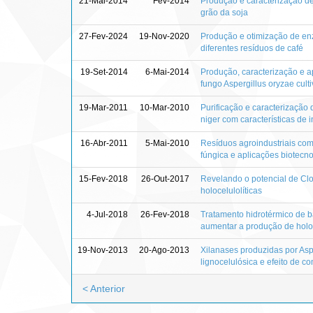
21-Mai-2014
Fev-2014
Produção e caracterização de
grão da soja
27-Fev-2024
19-Nov-2020
Produção e otimização de en
diferentes resíduos de café
19-Set-2014
6-Mai-2014
Produção, caracterização e a
fungo Aspergillus oryzae cul
19-Mar-2011
10-Mar-2010
Purificação e caracterização
niger com características de i
16-Abr-2011
5-Mai-2010
Resíduos agroindustriais com
fúngica e aplicações biotecn
15-Fev-2018
26-Out-2017
Revelando o potencial de Cl
holocelulolíticas
4-Jul-2018
26-Fev-2018
Tratamento hidrotérmico de 
aumentar a produção de holoc
19-Nov-2013
20-Ago-2013
Xilanases produzidas por Asp
lignocelulósica e efeito de c
< Anterior