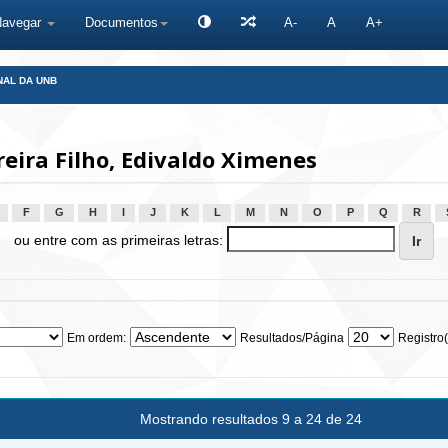
Navegar
Documentos
A-
A
A+
NAL DA UNB
eira Filho, Edivaldo Ximenes
F
G
H
I
J
K
L
M
N
O
P
Q
R
ou entre com as primeiras letras:
Em ordem:
Resultados/Página
Registro(
Mostrando resultados 9 a 24 de 24