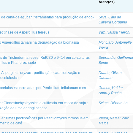
Autor(es)
 de cana-de-açucar : ferramentas para produção de endo-
Silva, Caio de
Oliveira Gorgulho
ctinase de Aspergillus terreus
Vaz, Raissa Pieroni
o Aspergillus tamarii na degradação da biomassa
Monclaro, Antonielle
Vieira
os de Trichoderma reesei RutC30 e 9414 em co-culturas
Sperandio, Guilherm
illus e Phanerochaete
Bento
Aspergillus oryzae : purificação, caracterização e
Duarte, Gilvan
ocelulósica
Caetano
locelulases secretadas por Penicillium fellutanum com
Gomes, Helder
Andrey Rocha
r Clonostachys byssicola cultivado em casca de soja :
Sciuto, Débora Lo
erização de uma endoglicanase
 enzimas pectinolíticas por Paecilomyces formosus em
Vieira, Rafael Ícaro
amento de café
Matos