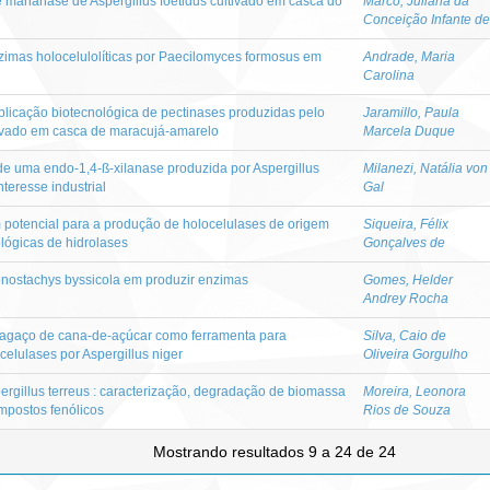
 mananase de Aspergillus foetidus cultivado em casca do
Marco, Juliana da
Conceição Infante de
zimas holocelulolíticas por Paecilomyces formosus em
Andrade, Maria
Carolina
plicação biotecnológica de pectinases produzidas pelo
Jaramillo, Paula
tivado em casca de maracujá-amarelo
Marcela Duque
 de uma endo-1,4-ß-xilanase produzida por Aspergillus
Milanezi, Natália von
nteresse industrial
Gal
 potencial para a produção de holocelulases de origem
Siqueira, Félix
ológicas de hidrolases
Gonçalves de
onostachys byssicola em produzir enzimas
Gomes, Helder
Andrey Rocha
bagaço de cana-de-açúcar como ferramenta para
Silva, Caio de
elulases por Aspergillus niger
Oliveira Gorgulho
ergillus terreus : caracterização, degradação de biomassa
Moreira, Leonora
ompostos fenólicos
Rios de Souza
Mostrando resultados 9 a 24 de 24