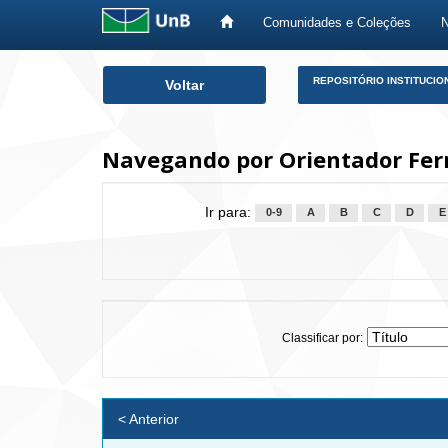
Comunidades e Coleções
Skip
REPOSITÓRIO INSTITUCIO
Voltar
navigation
Navegando por Orientador Ferr
Ir para:
0-9
A
B
C
D
E
Classificar por:
< Anterior