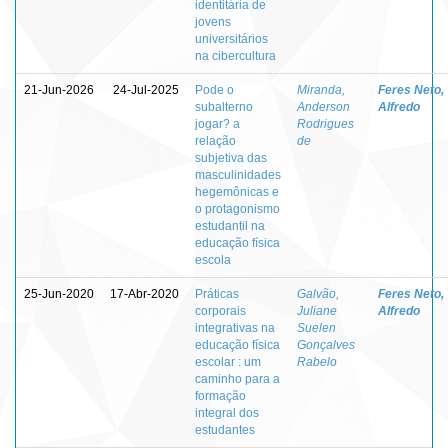
identitária de
jovens
universitários
na cibercultura
21-Jun-2026
24-Jul-2025
Pode o
Miranda,
Feres Neto,
subalterno
Anderson
Alfredo
jogar? a
Rodrigues
relação
de
subjetiva das
masculinidades
hegemônicas e
o protagonismo
estudantil na
educação física
escola
25-Jun-2020
17-Abr-2020
Práticas
Galvão,
Feres Neto,
corporais
Juliane
Alfredo
integrativas na
Suelen
educação física
Gonçalves
escolar : um
Rabelo
caminho para a
formação
integral dos
estudantes