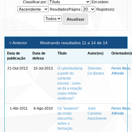
Classificar por:
Em ordem:
Resultados/Página
Registro(s):
< Anterior
Mostrando resultados 11 a 14 de 14
Data de
Data de
Título
Autor(es)
Orientador(
publicação
defesa
21-Out-2013
10-Jul-2013
O cyberbullying
Silvestre,
Feres Neto,
a partir do
Lis Bastos
Alfredo
contexto
escolar : como
se dá a relação
corpo-mídia-
violência?
1-Abr-2011
6-Ago-2010
Os "avatares"
Jubé,
Feres Neto,
do corpo
Carolina
Alfredo
rascunho :
Nascimento
sobre a
formação