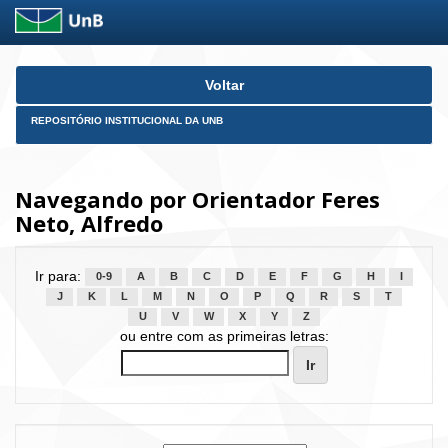
Skip
Voltar
navigation
REPOSITÓRIO INSTITUCIONAL DA UNB
Navegando por Orientador Feres
Neto, Alfredo
Ir para:
0-9
A
B
C
D
E
F
G
H
I
J
K
L
M
N
O
P
Q
R
S
T
U
V
W
X
Y
Z
ou entre com as primeiras letras: