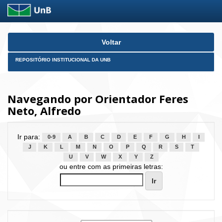
Skip
Voltar
navigation
REPOSITÓRIO INSTITUCIONAL DA UNB
Navegando por Orientador Feres
Neto, Alfredo
Ir para:
0-9
A
B
C
D
E
F
G
H
I
J
K
L
M
N
O
P
Q
R
S
T
U
V
W
X
Y
Z
ou entre com as primeiras letras: