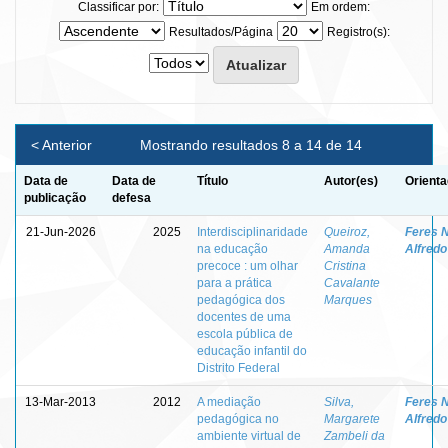
Classificar por:
Em ordem:
Resultados/Página
Registro(s):
< Anterior
Mostrando resultados 8 a 14 de 14
Data de
Data de
Título
Autor(es)
Orienta
publicação
defesa
21-Jun-2026
2025
Interdisciplinaridade
Queiroz,
Feres N
na educação
Amanda
Alfredo
precoce : um olhar
Cristina
para a prática
Cavalante
pedagógica dos
Marques
docentes de uma
escola pública de
educação infantil do
Distrito Federal
13-Mar-2013
2012
A mediação
Silva,
Feres N
pedagógica no
Margarete
Alfredo
ambiente virtual de
Zambeli da