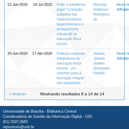
21-Jun-2026
24-Jul-2025
Pode o subalterno
Miranda,
Feres N
jogar? a relação
Anderson
Alfredo
subjetiva das
Rodrigues
masculinidades
de
hegemônicas e o
protagonismo
estudantil na
educação física
escola
25-Jun-2020
17-Abr-2020
Práticas corporais
Galvão,
Feres N
integrativas na
Juliane
Alfredo
educação física
Suelen
escolar : um
Gonçalves
caminho para a
Rabelo
formação integral
dos estudantes
< Anterior
Mostrando resultados 8 a 14 de 14
Universidade de Brasília - Biblioteca Central
Coordenadoria de Gestão da Informação Digital - GID
(61) 3107-2683
repositorio@unb.br