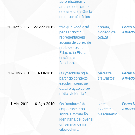
aprendizagem :
análise dos fóruns
do curso a distância
de educação física
20-Dez-2015
27-Abr-2015
“No que você está
Lobato,
Feres N
pensando?” :
Robson de
Alfredo
representações
Souza
sociais de corpo de
professores de
Educação Física
usuários do
Facebook
21-Out-2013
10-Jul-2013
O cyberbullying a
Silvestre,
Feres N
partir do contexto
Lis Bastos
Alfredo
escolar : como se
dá a relação corpo-
mídia-violência?
1-Abr-2011
6-Ago-2010
Os "avatares" do
Jubé,
Feres N
corpo rascunho :
Carolina
Alfredo
sobre a formação
Nascimento
identitária de jovens
universitários na
cibercultura