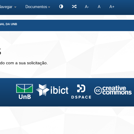
Navegar
Documentos
A-
A
A+
NAL DA UNB
s
do com a sua solicitação.