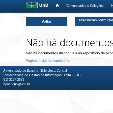
Comunidades e Coleções
Skip
REPOSITÓRIO INSTITUCIO
Voltar
navigation
Não há documento
Não há documentos disponíveis no repositório de acor
Página inicial do repositório
Universidade de Brasília - Biblioteca Central
Coordenadoria de Gestão da Informação Digital - GID
(61) 3107-2683
repositorio@unb.br