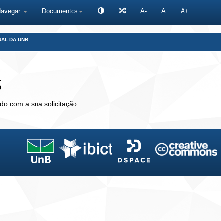
Navegar
Documentos
A-
A
A+
NAL DA UNB
s
do com a sua solicitação.