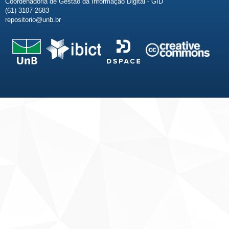
Coordenadoria de Gestão da Informação Digital - GID
(61) 3107-2683
repositorio@unb.br
Fale conosco
Sobre