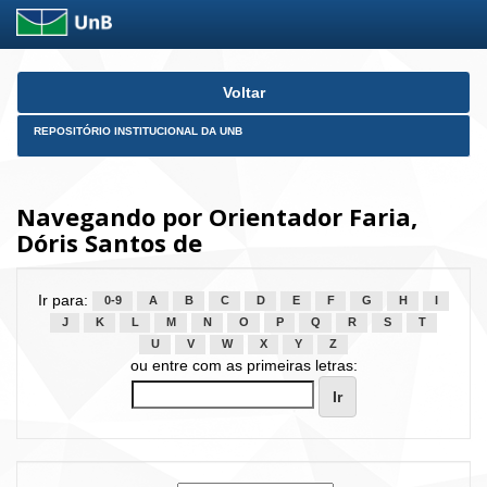
Skip
Voltar
navigation
REPOSITÓRIO INSTITUCIONAL DA UNB
Navegando por Orientador Faria,
Dóris Santos de
Ir para:
0-9
A
B
C
D
E
F
G
H
I
J
K
L
M
N
O
P
Q
R
S
T
U
V
W
X
Y
Z
ou entre com as primeiras letras: