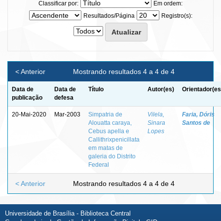
Classificar por:
Em ordem:
Resultados/Página
Registro(s):
< Anterior
Mostrando resultados 4 a 4 de 4
Data de
Data de
Título
Autor(es)
Orientador(es
publicação
defesa
20-Mai-2020
Mar-2003
Simpatria de
Vilela,
Faria, Dóris
Alouatta caraya,
Sinara
Santos de
Cebus apella e
Lopes
Callithrixpenicillata
em matas de
galeria do Distrito
Federal
< Anterior
Mostrando resultados 4 a 4 de 4
Universidade de Brasília - Biblioteca Central