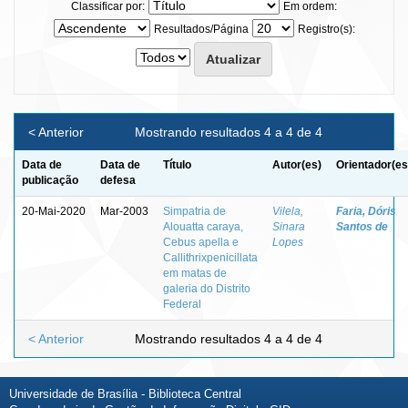
Classificar por:
Em ordem:
Resultados/Página
Registro(s):
< Anterior
Mostrando resultados 4 a 4 de 4
Data de
Data de
Título
Autor(es)
Orientador(es
publicação
defesa
20-Mai-2020
Mar-2003
Simpatria de
Vilela,
Faria, Dóris
Alouatta caraya,
Sinara
Santos de
Cebus apella e
Lopes
Callithrixpenicillata
em matas de
galeria do Distrito
Federal
< Anterior
Mostrando resultados 4 a 4 de 4
Universidade de Brasília - Biblioteca Central