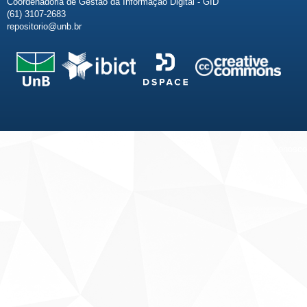
Coordenadoria de Gestão da Informação Digital - GID
(61) 3107-2683
repositorio@unb.br
Fale conosco
Sobre