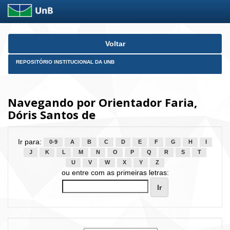
Skip
Voltar
navigation
REPOSITÓRIO INSTITUCIONAL DA UNB
Navegando por Orientador Faria,
Dóris Santos de
Ir para:
0-9
A
B
C
D
E
F
G
H
I
J
K
L
M
N
O
P
Q
R
S
T
U
V
W
X
Y
Z
ou entre com as primeiras letras: