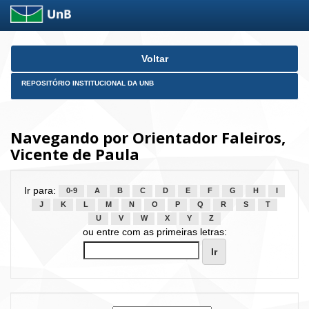
Skip
Voltar
navigation
REPOSITÓRIO INSTITUCIONAL DA UNB
Navegando por Orientador Faleiros,
Vicente de Paula
Ir para:
0-9
A
B
C
D
E
F
G
H
I
J
K
L
M
N
O
P
Q
R
S
T
U
V
W
X
Y
Z
ou entre com as primeiras letras: