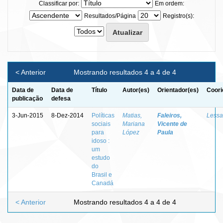
Classificar por:
Em ordem:
Resultados/Página
Registro(s):
< Anterior
Mostrando resultados 4 a 4 de 4
Data de
Data de
Título
Autor(es)
Orientador(es)
Coori
publicação
defesa
3-Jun-2015
8-Dez-2014
Políticas
Matias,
Faleiros,
Lessa,
sociais
Mariana
Vicente de
para
López
Paula
idoso :
um
estudo
do
Brasil e
Canadá
< Anterior
Mostrando resultados 4 a 4 de 4