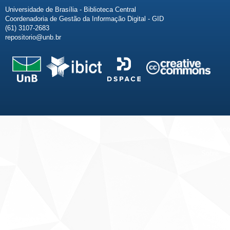
Universidade de Brasília - Biblioteca Central
Coordenadoria de Gestão da Informação Digital - GID
(61) 3107-2683
repositorio@unb.br
Fale conosco
Sobre