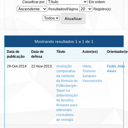
Classificar por:
Em ordem:
Resultados/Página
Registro(s):
Mostrando resultados 1 a 1 de 1
Data de
Data de
Título
Autor(es)
Orientador(e
publicação
defesa
29-Out-2014
22-Nov-2013
Avaliação
Vilela,
Fadel, Aida
comparativa
Thamise
Alves
da validade
Sampaio
da fórmula de
Vasconcelos
Poffenberger-
Swart na
determinação
de tensões
flexurais para
diferentes
condutores
de energia