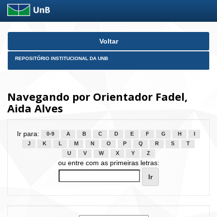
Skip
Voltar
navigation
REPOSITÓRIO INSTITUCIONAL DA UNB
Navegando por Orientador Fadel,
Aida Alves
Ir para:
0-9
A
B
C
D
E
F
G
H
I
J
K
L
M
N
O
P
Q
R
S
T
U
V
W
X
Y
Z
ou entre com as primeiras letras: