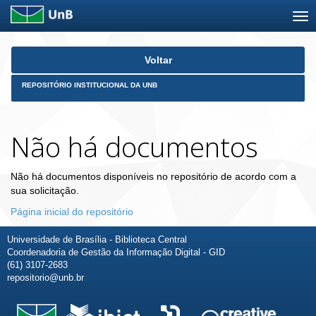
Skip
Voltar
navigation
REPOSITÓRIO INSTITUCIONAL DA UNB
Não há documentos
Não há documentos disponíveis no repositório de acordo com a
sua solicitação.
Página inicial do repositório
Universidade de Brasília - Biblioteca Central
Coordenadoria de Gestão da Informação Digital - GID
(61) 3107-2683
repositorio@unb.br