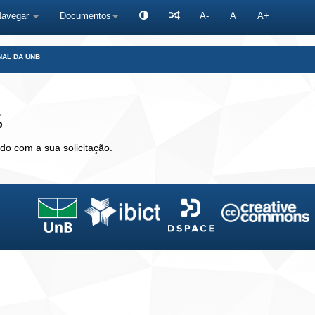
Navegar
Documentos
A-
A
A+
NAL DA UNB
s
do com a sua solicitação.