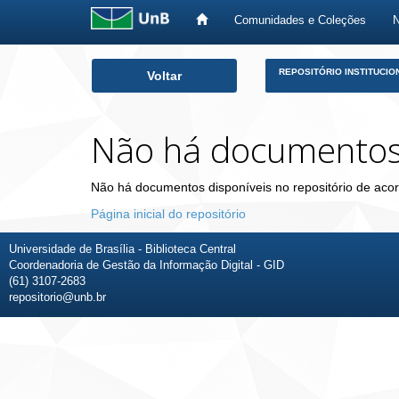
Comunidades e Coleções
Skip
REPOSITÓRIO INSTITUCIO
Voltar
navigation
Não há documento
Não há documentos disponíveis no repositório de acor
Página inicial do repositório
Universidade de Brasília - Biblioteca Central
Coordenadoria de Gestão da Informação Digital - GID
(61) 3107-2683
repositorio@unb.br