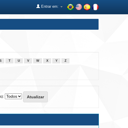
Entrar em:
S
T
U
V
W
X
Y
Z
s):