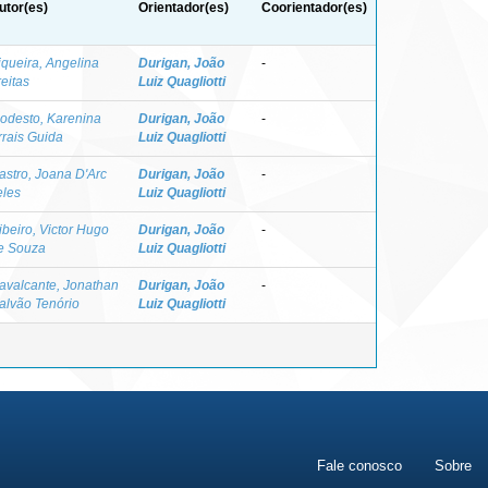
utor(es)
Orientador(es)
Coorientador(es)
iqueira, Angelina
Durigan, João
-
reitas
Luiz Quagliotti
odesto, Karenina
Durigan, João
-
rrais Guida
Luiz Quagliotti
astro, Joana D'Arc
Durigan, João
-
eles
Luiz Quagliotti
ibeiro, Victor Hugo
Durigan, João
-
e Souza
Luiz Quagliotti
avalcante, Jonathan
Durigan, João
-
alvão Tenório
Luiz Quagliotti
Fale conosco
Sobre