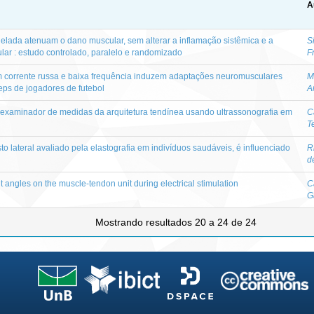
A
elada atenuam o dano muscular, sem alterar a inflamação sistêmica e a
S
ar : estudo controlado, paralelo e randomizado
F
 corrente russa e baixa frequência induzem adaptações neuromusculares
M
eps de jogadores de futebol
A
terexaminador de medidas da arquitetura tendínea usando ultrassonografia em
C
T
sto lateral avaliado pela elastografia em indivíduos saudáveis, é influenciado
R
d
nt angles on the muscle-tendon unit during electrical stimulation
C
G
Mostrando resultados 20 a 24 de 24