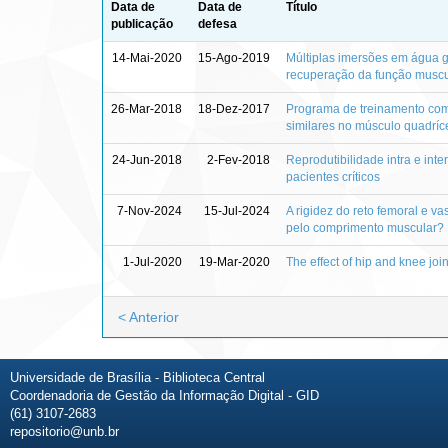
Data de
Data de
Título
publicação
defesa
14-Mai-2020
15-Ago-2019
Múltiplas imersões em água g
recuperação da função muscul
26-Mar-2018
18-Dez-2017
Programa de treinamento com
similares no músculo quadríc
24-Jun-2018
2-Fev-2018
Reprodutibilidade intra e in
pacientes críticos
7-Nov-2024
15-Jul-2024
A rigidez do reto femoral e va
pelo comprimento muscular?
1-Jul-2020
19-Mar-2020
The effect of hip and knee joi
< Anterior
Universidade de Brasília - Biblioteca Central
Coordenadoria de Gestão da Informação Digital - GID
(61) 3107-2683
repositorio@unb.br