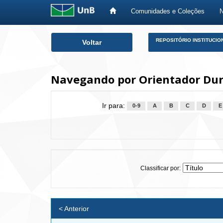
Comunidades e Coleções
Skip
REPOSITÓRIO INSTITUCIO
Voltar
navigation
Navegando por Orientador Duri
Ir para:
0-9
A
B
C
D
E
Classificar por:
< Anterior