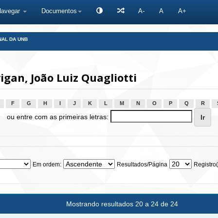
Navegar
Documentos
A-
A
A+
NAL DA UNB
gan, João Luiz Quagliotti
F
G
H
I
J
K
L
M
N
O
P
Q
R
ou entre com as primeiras letras:
Em ordem:
Resultados/Página
Registro(
Mostrando resultados 20 a 24 de 24