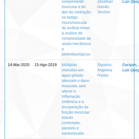
comprimento
Jonathan
Luiz Quagl
muscular e do
Galvão
tipo de contração
Tenório
na fadiga
neuromuscular :
da análise linear
à análise de
complexidade de
sinais mecânicos
e
eletrofisiológicos
14-Mai-2020
15-Ago-2019
Múltiplas
Siqueira,
Durigan,
imersões em
Angelina
Luiz Quagl
água gelada
Freitas
atenuam o dano
muscular, sem
alterar a
inflamação
sistêmica e a
recuperação da
função muscular :
estudo
controlado,
paralelo e
randomizado