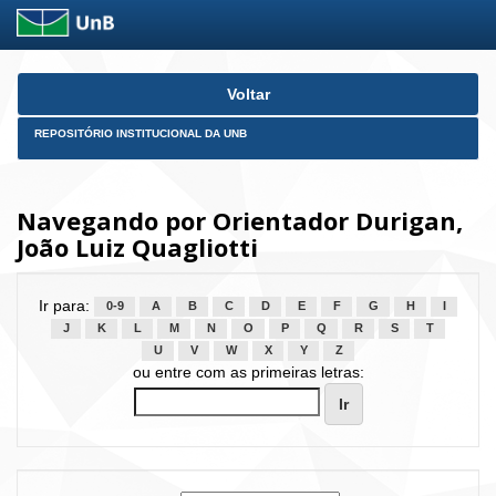
Skip
Voltar
navigation
REPOSITÓRIO INSTITUCIONAL DA UNB
Navegando por Orientador Durigan,
João Luiz Quagliotti
Ir para:
0-9
A
B
C
D
E
F
G
H
I
J
K
L
M
N
O
P
Q
R
S
T
U
V
W
X
Y
Z
ou entre com as primeiras letras: