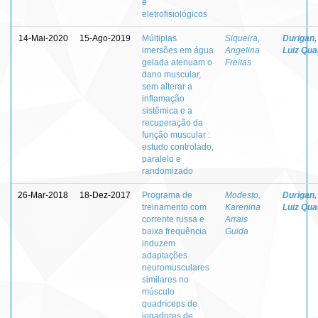
e
eletrofisiológicos
14-Mai-2020
15-Ago-2019
Múltiplas
Siqueira,
Durigan,
imersões em água
Angelina
Luiz Quag
gelada atenuam o
Freitas
dano muscular,
sem alterar a
inflamação
sistêmica e a
recuperação da
função muscular :
estudo controlado,
paralelo e
randomizado
26-Mar-2018
18-Dez-2017
Programa de
Modesto,
Durigan,
treinamento com
Karenina
Luiz Quag
corrente russa e
Arrais
baixa frequência
Guida
induzem
adaptações
neuromusculares
similares no
músculo
quadríceps de
jogadores de