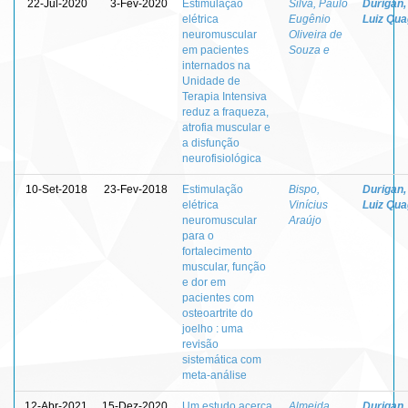
22-Jul-2020
3-Fev-2020
Estimulação
Silva, Paulo
Durigan,
elétrica
Eugênio
Luiz Quag
neuromuscular
Oliveira de
em pacientes
Souza e
internados na
Unidade de
Terapia Intensiva
reduz a fraqueza,
atrofia muscular e
a disfunção
neurofisiológica
10-Set-2018
23-Fev-2018
Estimulação
Bispo,
Durigan,
elétrica
Vinícius
Luiz Quag
neuromuscular
Araújo
para o
fortalecimento
muscular, função
e dor em
pacientes com
osteoartrite do
joelho : uma
revisão
sistemática com
meta-análise
12-Abr-2021
15-Dez-2020
Um estudo acerca
Almeida,
Durigan,