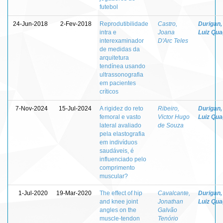
futebol
24-Jun-2018
2-Fev-2018
Reprodutibilidade
Castro,
Durigan,
intra e
Joana
Luiz Quag
interexaminador
D'Arc Teles
de medidas da
arquitetura
tendínea usando
ultrassonografia
em pacientes
críticos
7-Nov-2024
15-Jul-2024
A rigidez do reto
Ribeiro,
Durigan,
femoral e vasto
Victor Hugo
Luiz Quag
lateral avaliado
de Souza
pela elastografia
em indivíduos
saudáveis, é
influenciado pelo
comprimento
muscular?
1-Jul-2020
19-Mar-2020
The effect of hip
Cavalcante,
Durigan,
and knee joint
Jonathan
Luiz Quag
angles on the
Galvão
muscle-tendon
Tenório