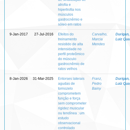
atrofia e
hipertrofia nos
músculos
gastrocnêmio e
sóleo em ratos
9-Jan-2017
27-Jul-2016
Efeitos do
Carvalho,
Durigan,
treinamento
Marcia
Luiz Quag
resistido de alta
Mendes
intensidade no
perfil proteômico
do músculo
gastrocnêmio de
ratos velhos
8-Jan-2026
31-Mar-2025
Entorses laterais
Franz,
Durigan,
agudas de
Pedro
Luiz Quag
tornozelo
Bainy
comprometem
função e força
sem comprometer
rigidez muscular
ou tendínea : um
estudo
observacional
controlado