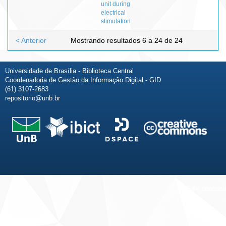
unit during
electrical
stimulation
< Anterior
Mostrando resultados 6 a 24 de 24
Universidade de Brasília - Biblioteca Central
Coordenadoria de Gestão da Informação Digital - GID
(61) 3107-2683
repositorio@unb.br
Fale conosco
Sobre