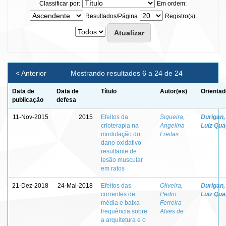
Classificar por:
Em ordem:
Resultados/Página
Registro(s):
< Anterior
Mostrando resultados 6 a 24 de 24
Data de
Data de
Título
Autor(es)
Orientad
publicação
defesa
11-Nov-2015
2015
Efeitos da
Siqueira,
Durigan,
crioterapia na
Angelina
Luiz Quag
modulação do
Freitas
dano oxidativo
resultante de
lesão muscular
em ratos
21-Dez-2018
24-Mai-2018
Efeitos das
Oliveira,
Durigan,
correntes de
Pedro
Luiz Quag
média e baixa
Ferreira
frequência sobre
Alves de
a arquitetura e o