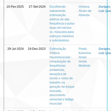
10-Fev-2025
27-Set-2024
Escolhendo
Ventura,
Durigan,
sabiamente :
Álvaro de
Luiz Quag
estimulação
Almeida
elétrica de alta
frequência e pulso
largo em nervos
vs. músculos para
esforços máximos
e submáximos
29-Jul-2024
19-Dez-2023
Estimulação
Prado,
Durigan,
Elétrica
Karenina
Luiz Quag
Neuromuscular :
Arrais
comparação de
Guida
frequências
Modesto
portadoras,
durações de
bursts e ciclos de
trabalho na
geração de torque
evocado,
desconforto
sensorial e fadiga
muscular