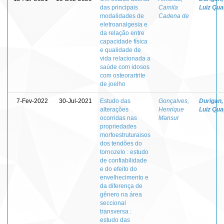
das principais
Camila
Luiz Quag
modalidades de
Cadena de
eletroanalgesia e
da relação entre
capacidade física
e qualidade de
vida relacionada a
saúde com idosos
com osteorartrite
de joelho
7-Fev-2022
30-Jul-2021
Estudo das
Gonçalves,
Durigan,
alterações
Henrique
Luiz Quag
ocorridas nas
Mansur
propriedades
morfoestruturaisos
dos tendões do
tornozelo : estudo
de confiabilidade
e do efeito do
envelhecimento e
da diferença de
gênero na área
seccional
transversa :
estudo das