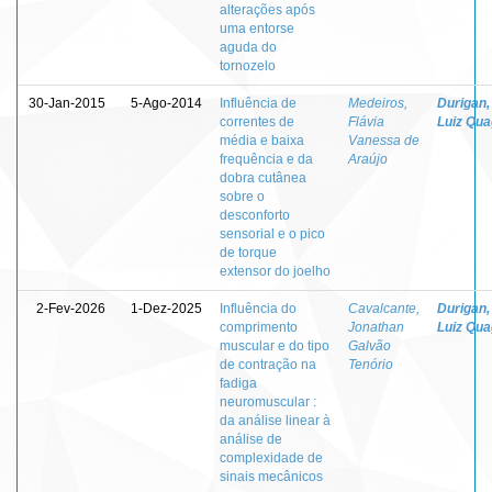
alterações após
uma entorse
aguda do
tornozelo
30-Jan-2015
5-Ago-2014
Influência de
Medeiros,
Durigan,
correntes de
Flávia
Luiz Quag
média e baixa
Vanessa de
frequência e da
Araújo
dobra cutânea
sobre o
desconforto
sensorial e o pico
de torque
extensor do joelho
2-Fev-2026
1-Dez-2025
Influência do
Cavalcante,
Durigan,
comprimento
Jonathan
Luiz Quag
muscular e do tipo
Galvão
de contração na
Tenório
fadiga
neuromuscular :
da análise linear à
análise de
complexidade de
sinais mecânicos