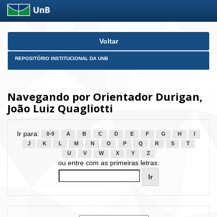
Skip
Voltar
navigation
REPOSITÓRIO INSTITUCIONAL DA UNB
Navegando por Orientador Durigan,
João Luiz Quagliotti
Ir para:
0-9
A
B
C
D
E
F
G
H
I
J
K
L
M
N
O
P
Q
R
S
T
U
V
W
X
Y
Z
ou entre com as primeiras letras: