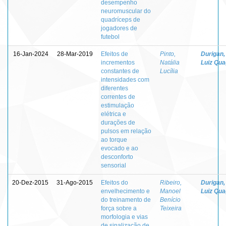
desempenho
neuromuscular do
quadríceps de
jogadores de
futebol
16-Jan-2024
28-Mar-2019
Efeitos de
Pinto,
Durigan,
incrementos
Natália
Luiz Quag
constantes de
Lucília
intensidades com
diferentes
correntes de
estimulação
elétrica e
durações de
pulsos em relação
ao torque
evocado e ao
desconforto
sensorial
20-Dez-2015
31-Ago-2015
Efeitos do
Ribeiro,
Durigan,
envelhecimento e
Manoel
Luiz Quag
do treinamento de
Benício
força sobre a
Teixeira
morfologia e vias
de sinalização de