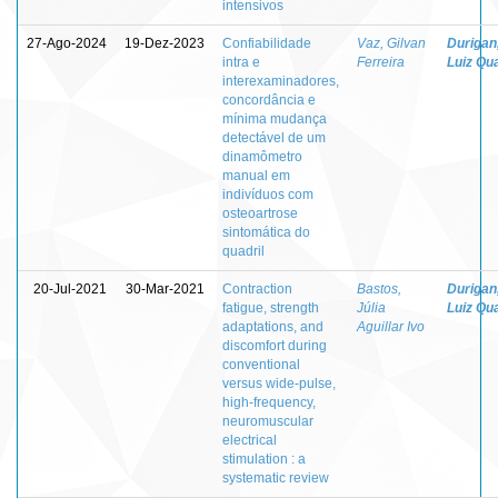
intensivos
27-Ago-2024
19-Dez-2023
Confiabilidade
Vaz, Gilvan
Durigan
intra e
Ferreira
Luiz Qua
interexaminadores,
concordância e
mínima mudança
detectável de um
dinamômetro
manual em
indivíduos com
osteoartrose
sintomática do
quadril
20-Jul-2021
30-Mar-2021
Contraction
Bastos,
Durigan
fatigue, strength
Júlia
Luiz Qua
adaptations, and
Aguillar Ivo
discomfort during
conventional
versus wide-pulse,
high-frequency,
neuromuscular
electrical
stimulation : a
systematic review