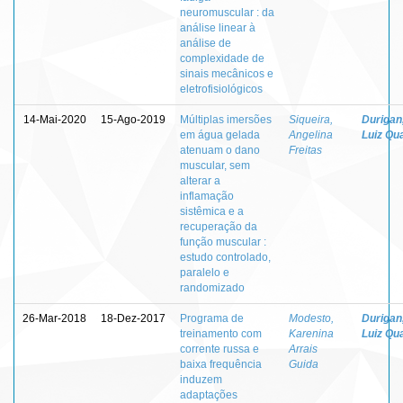
neuromuscular : da
análise linear à
análise de
complexidade de
sinais mecânicos e
eletrofisiológicos
14-Mai-2020
15-Ago-2019
Múltiplas imersões
Siqueira,
Durigan
em água gelada
Angelina
Luiz Qua
atenuam o dano
Freitas
muscular, sem
alterar a
inflamação
sistêmica e a
recuperação da
função muscular :
estudo controlado,
paralelo e
randomizado
26-Mar-2018
18-Dez-2017
Programa de
Modesto,
Durigan
treinamento com
Karenina
Luiz Qua
corrente russa e
Arrais
baixa frequência
Guida
induzem
adaptações