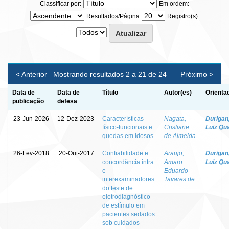
Classificar por:
Em ordem:
Resultados/Página
Registro(s):
< Anterior
Mostrando resultados 2 a 21 de 24
Próximo >
Data de
Data de
Título
Autor(es)
Orienta
publicação
defesa
23-Jun-2026
12-Dez-2023
Características
Nagata,
Durigan
físico-funcionais e
Cristiane
Luiz Qua
quedas em idosos
de Almeida
26-Fev-2018
20-Out-2017
Confiabilidade e
Araujo,
Durigan
concordância intra
Amaro
Luiz Qua
e
Eduardo
interexaminadores
Tavares de
do teste de
eletrodiagnóstico
de estímulo em
pacientes sedados
sob cuidados