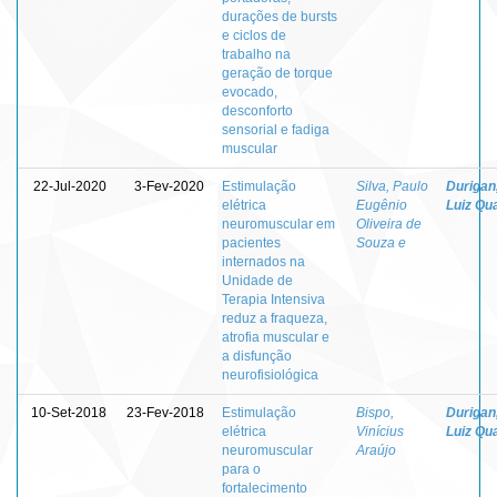
durações de bursts
e ciclos de
trabalho na
geração de torque
evocado,
desconforto
sensorial e fadiga
muscular
22-Jul-2020
3-Fev-2020
Estimulação
Silva, Paulo
Durigan
elétrica
Eugênio
Luiz Qua
neuromuscular em
Oliveira de
pacientes
Souza e
internados na
Unidade de
Terapia Intensiva
reduz a fraqueza,
atrofia muscular e
a disfunção
neurofisiológica
10-Set-2018
23-Fev-2018
Estimulação
Bispo,
Durigan
elétrica
Vinícius
Luiz Qua
neuromuscular
Araújo
para o
fortalecimento