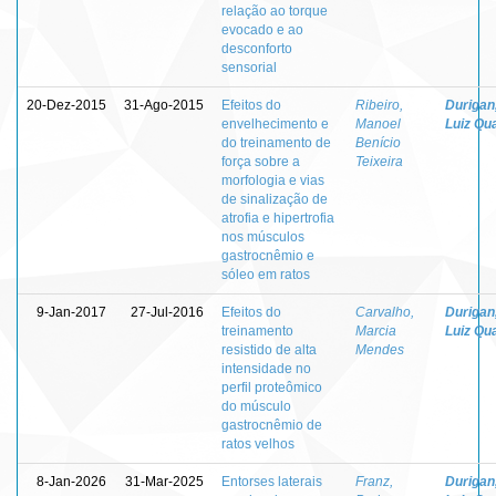
relação ao torque
evocado e ao
desconforto
sensorial
20-Dez-2015
31-Ago-2015
Efeitos do
Ribeiro,
Durigan
envelhecimento e
Manoel
Luiz Qua
do treinamento de
Benício
força sobre a
Teixeira
morfologia e vias
de sinalização de
atrofia e hipertrofia
nos músculos
gastrocnêmio e
sóleo em ratos
9-Jan-2017
27-Jul-2016
Efeitos do
Carvalho,
Durigan
treinamento
Marcia
Luiz Qua
resistido de alta
Mendes
intensidade no
perfil proteômico
do músculo
gastrocnêmio de
ratos velhos
8-Jan-2026
31-Mar-2025
Entorses laterais
Franz,
Durigan