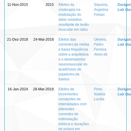
11-Nov-2015
2015
Efeitos da
Siqueira,
Durigan
crioterapia na
Angelina
Luiz Qua
modulação do
Freitas
dano oxidativo
resultante de lesão
muscular em ratos
21-Dez-2018
24-Mai-2018
Efeitos das
Oliveira,
Durigan
correntes de média
Pedro
Luiz Qua
e baixa frequência
Ferreira
sobre a arquitetura
Alves de
e o desempenho
neuromuscular do
quadríceps de
jogadores de
futebol
16-Jan-2024
28-Mar-2019
Efeitos de
Pinto,
Durigan
incrementos
Natália
Luiz Qua
constantes de
Lucília
intensidades com
diferentes
correntes de
estimulação
elétrica e durações
de pulsos em