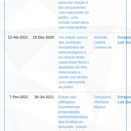
muscular, função e
dor em pacientes
com osteoartrite do
joelho : uma
revisão sistemática
com meta-análise
12-Abr-2021
15-Dez-2020
Um estudo acerca
Almeida,
Durigan
das principais
Camila
Luiz Qua
modalidades de
Cadena de
eletroanalgesia e
da relação entre
capacidade física e
qualidade de vida
relacionada a
saúde com idosos
com osteorartrite
de joelho
7-Fev-2022
30-Jul-2021
Estudo das
Gonçalves,
Durigan
alterações
Henrique
Luiz Qua
ocorridas nas
Mansur
propriedades
morfoestruturaisos
dos tendões do
tornozelo : estudo