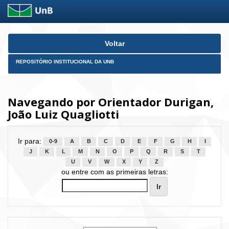
Skip
Voltar
navigation
REPOSITÓRIO INSTITUCIONAL DA UNB
Navegando por Orientador Durigan,
João Luiz Quagliotti
Ir para:
0-9
A
B
C
D
E
F
G
H
I
J
K
L
M
N
O
P
Q
R
S
T
U
V
W
X
Y
Z
ou entre com as primeiras letras: