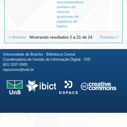
neuromusculares
similares no
músculo
quadríceps de
jogadores de
futebol
< Anterior
Mostrando resultados 2 a 21 de 24
Próximo >
Universidade de Brasília - Biblioteca Central
Coordenadoria de Gestão da Informação Digital - GID
(61) 3107-2683
repositorio@unb.br
Fale conosco