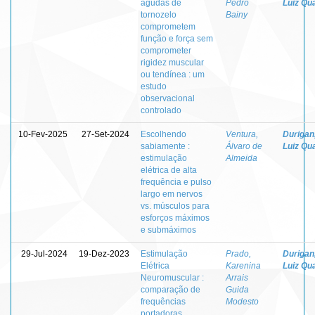
agudas de
Pedro
Luiz Qua
tornozelo
Bainy
comprometem
função e força sem
comprometer
rigidez muscular
ou tendínea : um
estudo
observacional
controlado
10-Fev-2025
27-Set-2024
Escolhendo
Ventura,
Durigan
sabiamente :
Álvaro de
Luiz Qua
estimulação
Almeida
elétrica de alta
frequência e pulso
largo em nervos
vs. músculos para
esforços máximos
e submáximos
29-Jul-2024
19-Dez-2023
Estimulação
Prado,
Durigan
Elétrica
Karenina
Luiz Qua
Neuromuscular :
Arrais
comparação de
Guida
frequências
Modesto
portadoras,