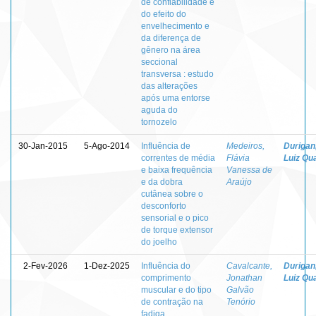
de confiabilidade e
do efeito do
envelhecimento e
da diferença de
gênero na área
seccional
transversa : estudo
das alterações
após uma entorse
aguda do
tornozelo
30-Jan-2015
5-Ago-2014
Influência de
Medeiros,
Durigan
correntes de média
Flávia
Luiz Qua
e baixa frequência
Vanessa de
e da dobra
Araújo
cutânea sobre o
desconforto
sensorial e o pico
de torque extensor
do joelho
2-Fev-2026
1-Dez-2025
Influência do
Cavalcante,
Durigan
comprimento
Jonathan
Luiz Qua
muscular e do tipo
Galvão
de contração na
Tenório
fadiga