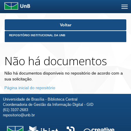
Skip
Voltar
navigation
REPOSITÓRIO INSTITUCIONAL DA UNB
Não há documentos
Não há documentos disponíveis no repositório de acordo com a
sua solicitação.
Página inicial do repositório
Universidade de Brasília - Biblioteca Central
Coordenadoria de Gestão da Informação Digital - GID
(61) 3107-2683
repositorio@unb.br