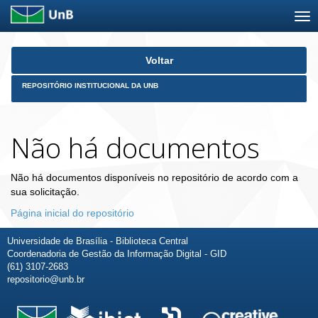
Skip
Voltar
navigation
REPOSITÓRIO INSTITUCIONAL DA UNB
Não há documentos
Não há documentos disponíveis no repositório de acordo com a
sua solicitação.
Página inicial do repositório
Universidade de Brasília - Biblioteca Central
Coordenadoria de Gestão da Informação Digital - GID
(61) 3107-2683
repositorio@unb.br