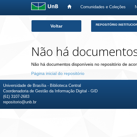
Comunidades e Coleções
Skip
REPOSITÓRIO INSTITUCIO
Voltar
navigation
Não há documento
Não há documentos disponíveis no repositório de acor
Página inicial do repositório
Universidade de Brasília - Biblioteca Central
Coordenadoria de Gestão da Informação Digital - GID
(61) 3107-2683
repositorio@unb.br