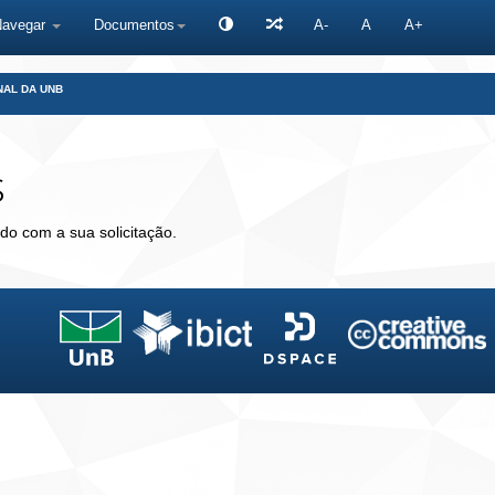
Navegar
Documentos
A-
A
A+
NAL DA UNB
s
do com a sua solicitação.