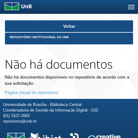
Skip
Voltar
navigation
REPOSITÓRIO INSTITUCIONAL DA UNB
Não há documentos
Não há documentos disponíveis no repositório de acordo com a
sua solicitação.
Página inicial do repositório
Universidade de Brasília - Biblioteca Central
Coordenadoria de Gestão da Informação Digital - GID
(61) 3107-2683
repositorio@unb.br