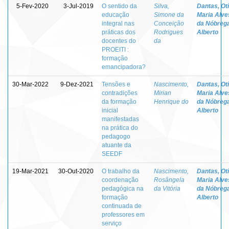
5-Fev-2020
3-Jul-2019
O sentido da
Silva,
Dantas, Otí
educação
Simone da
Maria Alve
integral nas
Conceição
da Nóbreg
práticas dos
Rodrigues
Alberto
docentes do
da
PROEITI :
formação
emancipadora?
30-Mar-2022
9-Dez-2021
Tensões e
Nascimento,
Dantas, Otí
contradições
Mirian
Maria Alve
da formação
Henrique do
da Nóbreg
inicial
Alberto
manifestadas
na prática do
pedagogo
atuante da
SEEDF
19-Mar-2021
30-Out-2020
O trabalho da
Nascimento,
Dantas, Otí
coordenação
Rosângela
Maria Alve
pedagógica na
da Vitória
da Nóbreg
formação
Alberto
continuada de
professores em
serviço