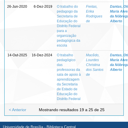
26-Jun-2020
6-Dez-2019
O trabalho do
Freitas,
Dantas, Otí
pedagogo da
Erika
Maria Alve
Secretaria de
Rodrigues
da Nóbreg
Educação do
de
Alberto
Distrito Federal
para a
organização
pedagógica da
escola
14-Out-2025
16-Dez-2024
O trabalho
Macêdo,
Dantas, Otí
pedagógico
Lourdes
Maria Alve
das
Christina
da Nóbreg
professoras da
dos Santos
Alberto
sala de apoio à
de
aprendizagem
da Secretaria
de Estado de
Educação do
Distrito Federal
< Anterior
Mostrando resultados 19 a 25 de 25
Universidade de Brasília - Biblioteca Central