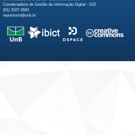
Coordenadoria de Gestão da Informação Digital - GID
(61) 3107-2683
repositorio@unb.br
Fale conosco
Sobre