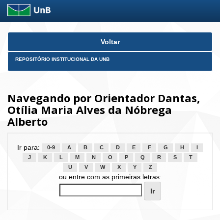
Skip
Voltar
navigation
REPOSITÓRIO INSTITUCIONAL DA UNB
Navegando por Orientador Dantas,
Otília Maria Alves da Nóbrega
Alberto
Ir para:
0-9
A
B
C
D
E
F
G
H
I
J
K
L
M
N
O
P
Q
R
S
T
U
V
W
X
Y
Z
ou entre com as primeiras letras: