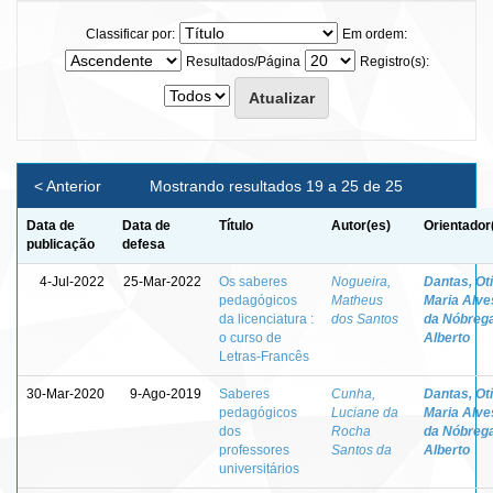
Classificar por:
Em ordem:
Resultados/Página
Registro(s):
< Anterior
Mostrando resultados 19 a 25 de 25
Data de
Data de
Título
Autor(es)
Orientador
publicação
defesa
4-Jul-2022
25-Mar-2022
Os saberes
Nogueira,
Dantas, Otí
pedagógicos
Matheus
Maria Alve
da licenciatura :
dos Santos
da Nóbreg
o curso de
Alberto
Letras-Francês
30-Mar-2020
9-Ago-2019
Saberes
Cunha,
Dantas, Otí
pedagógicos
Luciane da
Maria Alve
dos
Rocha
da Nóbreg
professores
Santos da
Alberto
universitários