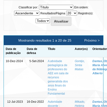
Classificar por:
Em ordem:
Resultados/Página
Registro(s):
Mostrando resultados 1 a 20 de 25
Próximo >
Data de
Data de
Título
Autor(es)
Orientador
publicação
defesa
10-Dez-2024
5-Set-2024
A atividade
Gontijo,
Dantas, Otí
pedagógica de
Sintia
Maria Alv
professores do
Matias
da Nóbreg
AEE em sala de
Alberto
recursos
generalista dos
anos finais do
Ensino
Fundamental
12-Jul-2023
16-Dez-2022
Autoridade
Mikado,
Dantas, Otí
docente :
Helena
Maria Alv