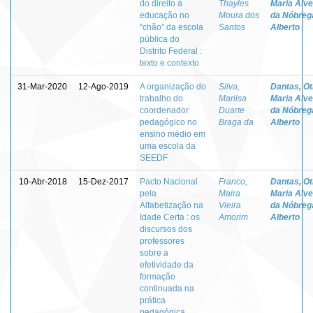
do direito à
Thayles
Maria Alv
educação no
Moura dos
da Nóbreg
“chão” da escola
Santos
Alberto
pública do
Distrito Federal :
texto e contexto
31-Mar-2020
12-Ago-2019
A organização do
Silva,
Dantas, Otí
trabalho do
Marilsa
Maria Alv
coordenador
Duarte
da Nóbreg
pedagógico no
Braga da
Alberto
ensino médio em
uma escola da
SEEDF
10-Abr-2018
15-Dez-2017
Pacto Nacional
Franco,
Dantas, Otí
pela
Maira
Maria Alv
Alfabetização na
Vieira
da Nóbreg
Idade Certa : os
Amorim
Alberto
discursos dos
professores
sobre a
efetividade da
formação
continuada na
prática
pedagógica