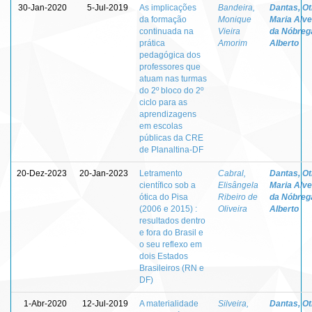
30-Jan-2020
5-Jul-2019
As implicações
Bandeira,
Dantas, Otí
da formação
Monique
Maria Alv
continuada na
Vieira
da Nóbreg
prática
Amorim
Alberto
pedagógica dos
professores que
atuam nas turmas
do 2º bloco do 2º
ciclo para as
aprendizagens
em escolas
públicas da CRE
de Planaltina-DF
20-Dez-2023
20-Jan-2023
Letramento
Cabral,
Dantas, Otí
científico sob a
Elisângela
Maria Alv
ótica do Pisa
Ribeiro de
da Nóbreg
(2006 e 2015) :
Oliveira
Alberto
resultados dentro
e fora do Brasil e
o seu reflexo em
dois Estados
Brasileiros (RN e
DF)
1-Abr-2020
12-Jul-2019
A materialidade
Silveira,
Dantas, Otí