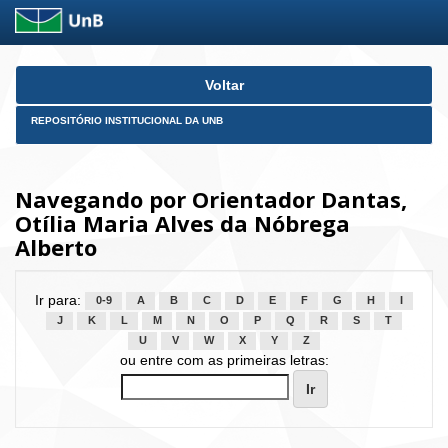
Skip
Voltar
navigation
REPOSITÓRIO INSTITUCIONAL DA UNB
Navegando por Orientador Dantas,
Otília Maria Alves da Nóbrega
Alberto
Ir para:
0-9
A
B
C
D
E
F
G
H
I
J
K
L
M
N
O
P
Q
R
S
T
U
V
W
X
Y
Z
ou entre com as primeiras letras: