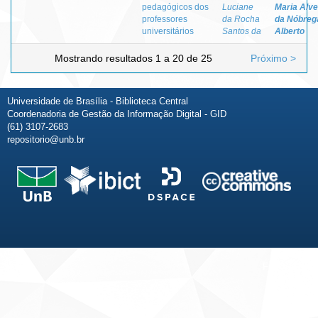
pedagógicos dos
Luciane
Maria Alv
professores
da Rocha
da Nóbreg
universitários
Santos da
Alberto
Mostrando resultados 1 a 20 de 25
Próximo >
Universidade de Brasília - Biblioteca Central
Coordenadoria de Gestão da Informação Digital - GID
(61) 3107-2683
repositorio@unb.br
Fale conosco
Sobre