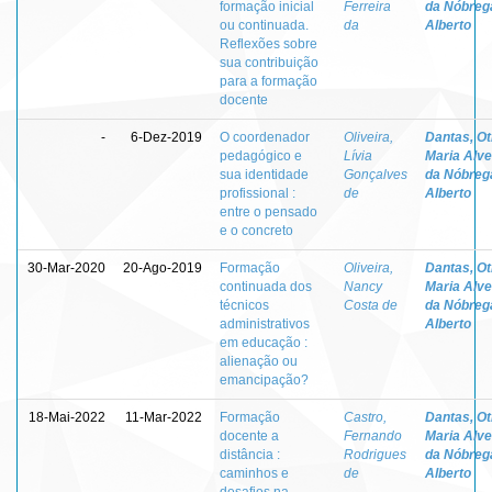
formação inicial
Ferreira
da Nóbreg
ou continuada.
da
Alberto
Reflexões sobre
sua contribuição
para a formação
docente
-
6-Dez-2019
O coordenador
Oliveira,
Dantas, Otí
pedagógico e
Lívia
Maria Alv
sua identidade
Gonçalves
da Nóbreg
profissional :
de
Alberto
entre o pensado
e o concreto
30-Mar-2020
20-Ago-2019
Formação
Oliveira,
Dantas, Otí
continuada dos
Nancy
Maria Alv
técnicos
Costa de
da Nóbreg
administrativos
Alberto
em educação :
alienação ou
emancipação?
18-Mai-2022
11-Mar-2022
Formação
Castro,
Dantas, Otí
docente a
Fernando
Maria Alv
distância :
Rodrigues
da Nóbreg
caminhos e
de
Alberto
desafios na