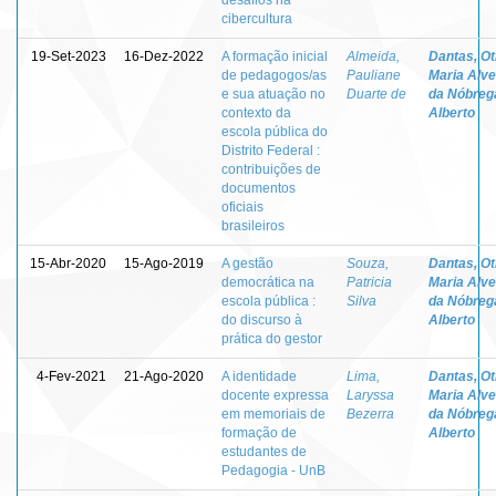
cibercultura
19-Set-2023
16-Dez-2022
A formação inicial
Almeida,
Dantas, Otí
de pedagogos/as
Pauliane
Maria Alv
e sua atuação no
Duarte de
da Nóbreg
contexto da
Alberto
escola pública do
Distrito Federal :
contribuições de
documentos
oficiais
brasileiros
15-Abr-2020
15-Ago-2019
A gestão
Souza,
Dantas, Otí
democrática na
Patricia
Maria Alv
escola pública :
Silva
da Nóbreg
do discurso à
Alberto
prática do gestor
4-Fev-2021
21-Ago-2020
A identidade
Lima,
Dantas, Otí
docente expressa
Laryssa
Maria Alv
em memoriais de
Bezerra
da Nóbreg
formação de
Alberto
estudantes de
Pedagogia - UnB