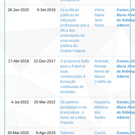
26-Jun-2020
6-Set-2019
As políticas
Vieira,
Dantas, Otí
públicas de
Núbia
Maria Alv
educação
Jane
da Nóbreg
profissional sob a
Freire
Alberto
ótica dos
professores de
uma escola
pública do
Distrito Federal
17-Abr-2018
22-Dez-2017
O programa Salto
Andrade,
Dantas, Otí
para o Futuro e
Renata
Maria Alv
suas
Neres de
da Nóbreg
contribuições à
Moura
Alberto
formação
Coêlho de
continuada de
docentes
4-Jul-2022
25-Mar-2022
Os saberes
Nogueira,
Dantas, Otí
pedagógicos da
Matheus
Maria Alv
licenciatura : o
dos
da Nóbreg
curso de Letras-
Santos
Alberto
Francês
30-Mar-2020
9-Ago-2019
Saberes
Cunha,
Dantas, Otí