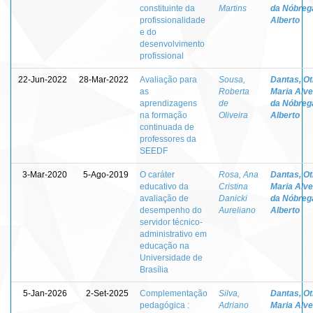
constituinte da
Martins
da Nóbreg
profissionalidade
Alberto
e do
desenvolvimento
profissional
22-Jun-2022
28-Mar-2022
Avaliação para
Sousa,
Dantas, Otí
as
Roberta
Maria Alv
aprendizagens
de
da Nóbreg
na formação
Oliveira
Alberto
continuada de
professores da
SEEDF
3-Mar-2020
5-Ago-2019
O caráter
Rosa, Ana
Dantas, Otí
educativo da
Cristina
Maria Alv
avaliação de
Danicki
da Nóbreg
desempenho do
Aureliano
Alberto
servidor técnico-
administrativo em
educação na
Universidade de
Brasília
5-Jan-2026
2-Set-2025
Complementação
Silva,
Dantas, Otí
pedagógica :
Adriano
Maria Alv