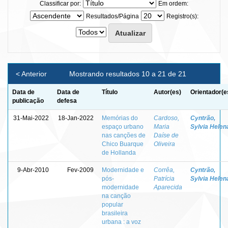
Classificar por:
Em ordem:
Resultados/Página
Registro(s):
< Anterior
Mostrando resultados 10 a 21 de 21
Data de
Data de
Título
Autor(es)
Orientador(e
publicação
defesa
31-Mai-2022
18-Jan-2022
Memórias do
Cardoso,
Cyntrão,
espaço urbano
Maria
Sylvia Helen
nas canções de
Daíse de
Chico Buarque
Oliveira
de Hollanda
9-Abr-2010
Fev-2009
Modernidade e
Corrêa,
Cyntrão,
pós-
Patrícia
Sylvia Helen
modernidade
Aparecida
na canção
popular
brasileira
urbana : a voz