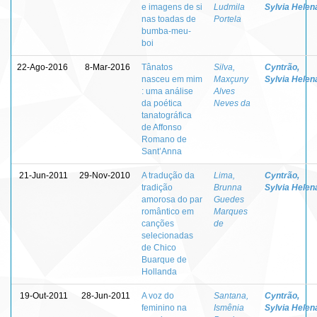
e imagens de si
Ludmila
Sylvia Helen
nas toadas de
Portela
bumba-meu-
boi
22-Ago-2016
8-Mar-2016
Tânatos
Silva,
Cyntrão,
nasceu em mim
Maxçuny
Sylvia Helen
: uma análise
Alves
da poética
Neves da
tanatográfica
de Affonso
Romano de
Sant’Anna
21-Jun-2011
29-Nov-2010
A tradução da
Lima,
Cyntrão,
tradição
Brunna
Sylvia Helen
amorosa do par
Guedes
romântico em
Marques
canções
de
selecionadas
de Chico
Buarque de
Hollanda
19-Out-2011
28-Jun-2011
A voz do
Santana,
Cyntrão,
feminino na
Ismênia
Sylvia Helen