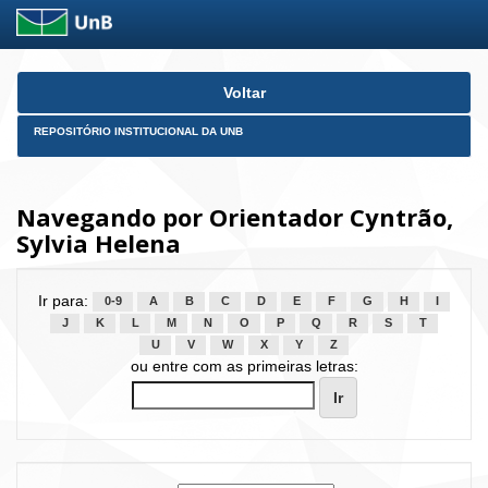
Skip
Voltar
navigation
REPOSITÓRIO INSTITUCIONAL DA UNB
Navegando por Orientador Cyntrão,
Sylvia Helena
Ir para:
0-9
A
B
C
D
E
F
G
H
I
J
K
L
M
N
O
P
Q
R
S
T
U
V
W
X
Y
Z
ou entre com as primeiras letras: