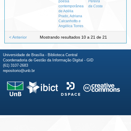
poesia
Pereira
contemporânea
da Costa
de Adélia
Prado, Adriana
Calcanhotto e
Angélica Torres
< Anterior
Mostrando resultados 10 a 21 de 21
Universidade de Brasília - Biblioteca Central
Coordenadoria de Gestão da Informação Digital - GID
(61) 3107-2683
repositorio@unb.br
Fale conosco