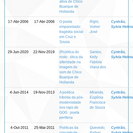
ativa de Chico
Buarque de
Hollanda
17-Abr-2006
17-Abr-2006
O poeta
Righi,
Cyntrão,
emparedado:
Volnei
Sylvia Helen
tragédia social
José
em Cruz e
Sousa
29-Jun-2020
22-Nov-2019
(Po)ética do
Santos,
Cyntrão,
rosto : ética da
Kelly
Sylvia Helen
alteridade na
Fabíola
imagem do
Viana dos
som de Chico
Buarque de
Hollanda
4-Jun-2014
19-Nov-2013
A poética
Miranda,
Cyntrão,
híbrida da pós-
Eugênia
Sylvia Helen
modernidade
Francisca
nos raps de
de Souza
GOG : poeta
periferia
4-Out-2011
25-Mai-2011
Poéticas da
Quevedo,
Cyntrão,
concretude :
Rafael
Sylvia Helen