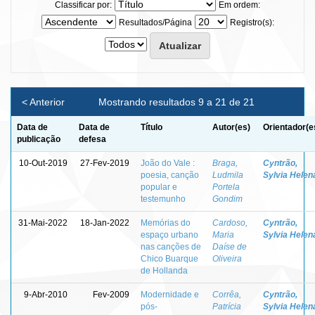
Classificar por:
Em ordem:
Resultados/Página
Registro(s):
< Anterior
Mostrando resultados 9 a 21 de 21
Data de
Data de
Título
Autor(es)
Orientador(e
publicação
defesa
10-Out-2019
27-Fev-2019
João do Vale :
Braga,
Cyntrão,
poesia, canção
Ludmila
Sylvia Helen
popular e
Portela
testemunho
Gondim
31-Mai-2022
18-Jan-2022
Memórias do
Cardoso,
Cyntrão,
espaço urbano
Maria
Sylvia Helen
nas canções de
Daíse de
Chico Buarque
Oliveira
de Hollanda
9-Abr-2010
Fev-2009
Modernidade e
Corrêa,
Cyntrão,
pós-
Patrícia
Sylvia Helen