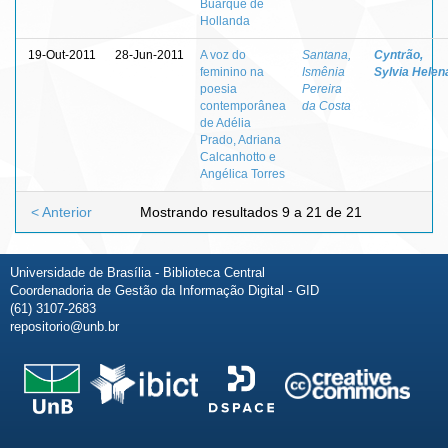
Buarque de
Hollanda
19-Out-2011
28-Jun-2011
A voz do
Santana,
Cyntrão,
feminino na
Ismênia
Sylvia Helen
poesia
Pereira
contemporânea
da Costa
de Adélia
Prado, Adriana
Calcanhotto e
Angélica Torres
< Anterior
Mostrando resultados 9 a 21 de 21
Universidade de Brasília - Biblioteca Central
Coordenadoria de Gestão da Informação Digital - GID
(61) 3107-2683
repositorio@unb.br