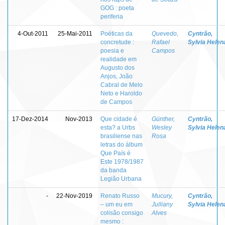
GOG : poeta
periferia
4-Out-2011
25-Mai-2011
Poéticas da
Quevedo,
Cyntrão,
concretude :
Rafael
Sylvia Helen
poesia e
Campos
realidade em
Augusto dos
Anjos, João
Cabral de Melo
Neto e Haroldo
de Campos
17-Dez-2014
Nov-2013
Que cidade é
Günther,
Cyntrão,
esta? a Urbs
Wesley
Sylvia Helen
brasiliense nas
Rosa
letras do álbum
Que País é
Este 1978/1987
da banda
Legião Urbana
-
22-Nov-2019
Renato Russo
Mucury,
Cyntrão,
– um eu em
Julliany
Sylvia Helen
colisão consigo
Alves
mesmo :