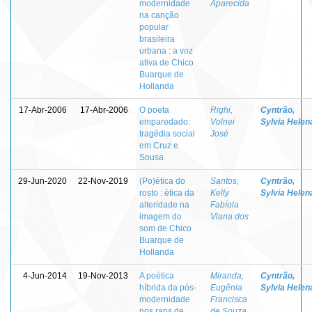
modernidade
Aparecida
na canção
popular
brasileira
urbana : a voz
ativa de Chico
Buarque de
Hollanda
17-Abr-2006
17-Abr-2006
O poeta
Righi,
Cyntrão,
emparedado:
Volnei
Sylvia Helen
tragédia social
José
em Cruz e
Sousa
29-Jun-2020
22-Nov-2019
(Po)ética do
Santos,
Cyntrão,
rosto : ética da
Kelly
Sylvia Helen
alteridade na
Fabíola
imagem do
Viana dos
som de Chico
Buarque de
Hollanda
4-Jun-2014
19-Nov-2013
A poética
Miranda,
Cyntrão,
híbrida da pós-
Eugênia
Sylvia Helen
modernidade
Francisca
nos raps de
de Souza