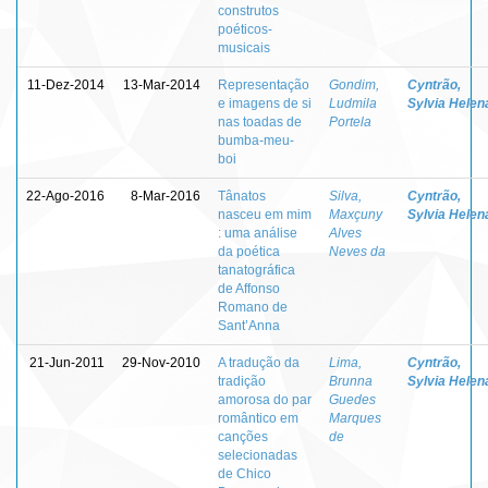
construtos
poéticos-
musicais
11-Dez-2014
13-Mar-2014
Representação
Gondim,
Cyntrão,
e imagens de si
Ludmila
Sylvia Helen
nas toadas de
Portela
bumba-meu-
boi
22-Ago-2016
8-Mar-2016
Tânatos
Silva,
Cyntrão,
nasceu em mim
Maxçuny
Sylvia Helen
: uma análise
Alves
da poética
Neves da
tanatográfica
de Affonso
Romano de
Sant’Anna
21-Jun-2011
29-Nov-2010
A tradução da
Lima,
Cyntrão,
tradição
Brunna
Sylvia Helen
amorosa do par
Guedes
romântico em
Marques
canções
de
selecionadas
de Chico