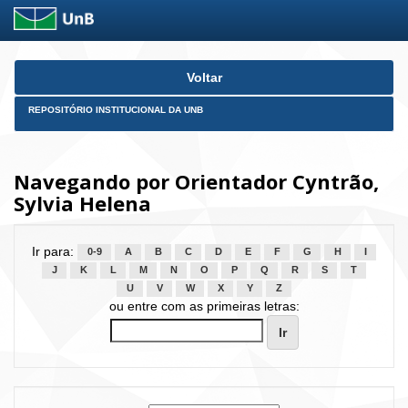
Skip
Voltar
navigation
REPOSITÓRIO INSTITUCIONAL DA UNB
Navegando por Orientador Cyntrão,
Sylvia Helena
Ir para:
0-9
A
B
C
D
E
F
G
H
I
J
K
L
M
N
O
P
Q
R
S
T
U
V
W
X
Y
Z
ou entre com as primeiras letras: