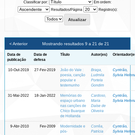
Classificar por:
Em ordem:
Resultados/Página
Registro(s):
< Anterior
Mostrando resultados 9 a 21 de 21
Data de
Data de
Título
Autor(es)
Orientador(e
publicação
defesa
10-Out-2019
27-Fev-2019
João do Vale :
Braga,
Cyntrão,
poesia, canção
Ludmila
Sylvia Helen
popular e
Portela
testemunho
Gondim
31-Mai-2022
18-Jan-2022
Memórias do
Cardoso,
Cyntrão,
espaço urbano
Maria
Sylvia Helen
nas canções de
Daíse de
Chico Buarque
Oliveira
de Hollanda
9-Abr-2010
Fev-2009
Modernidade e
Corrêa,
Cyntrão,
pós-
Patrícia
Sylvia Helen