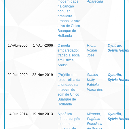
modernidade
Aparecida
na canção
popular
brasileira
urbana : a voz
ativa de Chico
Buarque de
Hollanda
17-Abr-2006
17-Abr-2006
O poeta
Righi,
Cyntrão,
emparedado:
Volnei
Sylvia Helen
tragédia social
José
em Cruz e
Sousa
29-Jun-2020
22-Nov-2019
(Po)ética do
Santos,
Cyntrão,
rosto : ética da
Kelly
Sylvia Helen
alteridade na
Fabíola
imagem do
Viana dos
som de Chico
Buarque de
Hollanda
4-Jun-2014
19-Nov-2013
A poética
Miranda,
Cyntrão,
híbrida da pós-
Eugênia
Sylvia Helen
modernidade
Francisca
nos raps de
de Souza