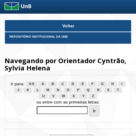
Skip
Voltar
navigation
REPOSITÓRIO INSTITUCIONAL DA UNB
Navegando por Orientador Cyntrão,
Sylvia Helena
Ir para:
0-9
A
B
C
D
E
F
G
H
I
J
K
L
M
N
O
P
Q
R
S
T
U
V
W
X
Y
Z
ou entre com as primeiras letras: