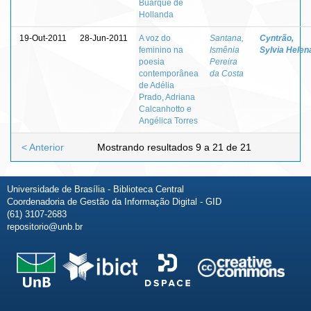
Buarque de
Hollanda
19-Out-2011
28-Jun-2011
A voz do
Santana,
Cyntrão,
feminino na
Ismênia
Sylvia Helen
poesia
Pereira
contemporânea
da Costa
de Adélia
Prado, Adriana
Calcanhotto e
Angélica Torres
< Anterior
Mostrando resultados 9 a 21 de 21
Universidade de Brasília - Biblioteca Central
Coordenadoria de Gestão da Informação Digital - GID
(61) 3107-2683
repositorio@unb.br