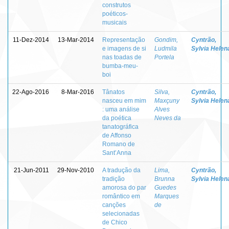
construtos
poéticos-
musicais
11-Dez-2014
13-Mar-2014
Representação
Gondim,
Cyntrão,
e imagens de si
Ludmila
Sylvia Helen
nas toadas de
Portela
bumba-meu-
boi
22-Ago-2016
8-Mar-2016
Tânatos
Silva,
Cyntrão,
nasceu em mim
Maxçuny
Sylvia Helen
: uma análise
Alves
da poética
Neves da
tanatográfica
de Affonso
Romano de
Sant’Anna
21-Jun-2011
29-Nov-2010
A tradução da
Lima,
Cyntrão,
tradição
Brunna
Sylvia Helen
amorosa do par
Guedes
romântico em
Marques
canções
de
selecionadas
de Chico