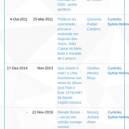
GOG : poeta
periferia
4-Out-2011
25-Mai-2011
Poéticas da
Quevedo,
Cyntrão,
concretude :
Rafael
Sylvia Helen
poesia e
Campos
realidade em
Augusto dos
Anjos, João
Cabral de Melo
Neto e Haroldo
de Campos
17-Dez-2014
Nov-2013
Que cidade é
Günther,
Cyntrão,
esta? a Urbs
Wesley
Sylvia Helen
brasiliense nas
Rosa
letras do álbum
Que País é
Este 1978/1987
da banda
Legião Urbana
-
22-Nov-2019
Renato Russo
Mucury,
Cyntrão,
– um eu em
Julliany
Sylvia Helen
colisão consigo
Alves
mesmo :