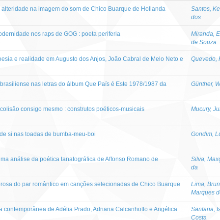
 da alteridade na imagem do som de Chico Buarque de Hollanda
Santos, Ke
dos
odernidade nos raps de GOG : poeta periferia
Miranda, E
de Souza
oesia e realidade em Augusto dos Anjos, João Cabral de Melo Neto e
Quevedo, 
brasiliense nas letras do álbum Que País é Este 1978/1987 da
Günther, 
olisão consigo mesmo : construtos poéticos-musicais
Mucury, Ju
de si nas toadas de bumba-meu-boi
Gondim, Lu
ma análise da poética tanatográfica de Affonso Romano de
Silva, Max
da
orosa do par romântico em canções selecionadas de Chico Buarque
Lima, Bru
Marques d
ia contemporânea de Adélia Prado, Adriana Calcanhotto e Angélica
Santana, I
Costa