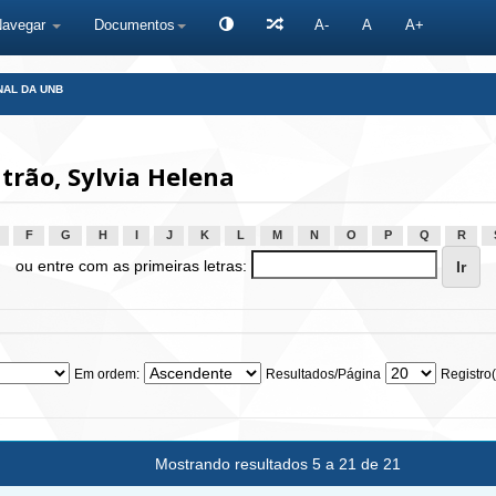
Navegar
Documentos
A-
A
A+
NAL DA UNB
rão, Sylvia Helena
F
G
H
I
J
K
L
M
N
O
P
Q
R
ou entre com as primeiras letras:
Em ordem:
Resultados/Página
Registro(
Mostrando resultados 5 a 21 de 21