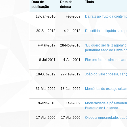
Data de
Data de
Título
publicação
defesa
13-Jan-2010
Fev-2009
Da raiz ao fruto da contem
30-Set-2013
4-Jul-2013
Do sólido ao líquido : a r
7-Mar-2017
28-Nov-2016
“Eu quero ser feliz agora” 
performatizado de Oswald
8-Jul-2011
4-Abr-2011
Flor em ferro e cimento ar
10-Out-2019
27-Fev-2019
João do Vale : poesia, ca
31-Mai-2022
18-Jan-2022
Memórias do espaço urban
9-Abr-2010
Fev-2009
Modernidade e pós-moderni
Buarque de Hollanda
17-Abr-2006
17-Abr-2006
O poeta emparedado: tragé