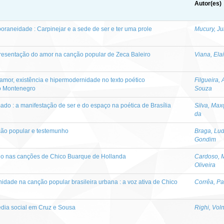
Autor(es)
poraneidade : Carpinejar e a sede de ser e ter uma prole
Mucury, Ju
epresentação do amor na canção popular de Zeca Baleiro
Viana, Ela
: amor, existência e hipermodernidade no texto poético
Filgueira,
o Montenegro
Souza
mado : a manifestação de ser e do espaço na poética de Brasília
Silva, Max
da
nção popular e testemunho
Braga, Lud
Gondim
o nas canções de Chico Buarque de Hollanda
Cardoso, 
Oliveira
dade na canção popular brasileira urbana : a voz ativa de Chico
Corrêa, Pa
dia social em Cruz e Sousa
Righi, Vol