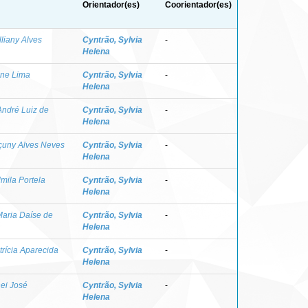
Orientador(es)
Coorientador(es)
lliany Alves
Cyntrão, Sylvia
-
Helena
ine Lima
Cyntrão, Sylvia
-
Helena
 André Luiz de
Cyntrão, Sylvia
-
Helena
çuny Alves Neves
Cyntrão, Sylvia
-
Helena
mila Portela
Cyntrão, Sylvia
-
Helena
Maria Daíse de
Cyntrão, Sylvia
-
Helena
trícia Aparecida
Cyntrão, Sylvia
-
Helena
nei José
Cyntrão, Sylvia
-
Helena