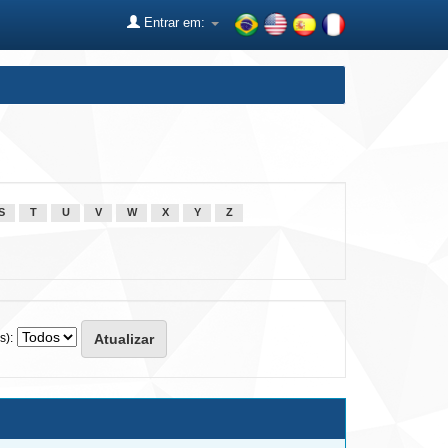
Entrar em:
S
T
U
V
W
X
Y
Z
s):