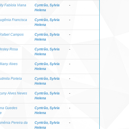
lly Fabíola Viana
Cyntrão, Sylvia
-
Helena
ugênia Francisca
Cyntrão, Sylvia
-
Helena
Rafael Campos
Cyntrão, Sylvia
-
Helena
Wesley Rosa
Cyntrão, Sylvia
-
Helena
lliany Alves
Cyntrão, Sylvia
-
Helena
dmila Portela
Cyntrão, Sylvia
-
Helena
çuny Alves Neves
Cyntrão, Sylvia
-
Helena
nna Guedes
Cyntrão, Sylvia
-
e
Helena
smênia Pereira da
Cyntrão, Sylvia
-
Helena