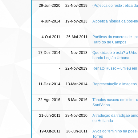
29-Jun-2020
22-Nov-2019
(Po)ética do rosto : ética
4-Jun-2014
19-Nov-2013
A poética híbrida da pós-m
4-Out-2011
25-Mai-2011
Poéticas da concretude : p
Haroldo de Campos
17-Dez-2014
Nov-2013
Que cidade é esta? a Urbs 
banda Legião Urbana
-
22-Nov-2019
Renato Russo – um eu em c
11-Dez-2014
13-Mar-2014
Representação e imagens 
22-Ago-2016
8-Mar-2016
Tânatos nasceu em mim : u
Sant’Anna
21-Jun-2011
29-Nov-2010
A tradução da tradição am
de Hollanda
19-Out-2011
28-Jun-2011
A voz do feminino na poes
Torres