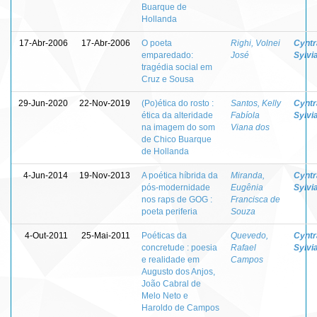
Buarque de
Hollanda
17-Abr-2006
17-Abr-2006
O poeta
Righi, Volnei
Cyntr
emparedado:
José
Sylvi
tragédia social em
Cruz e Sousa
29-Jun-2020
22-Nov-2019
(Po)ética do rosto :
Santos, Kelly
Cyntr
ética da alteridade
Fabíola
Sylvi
na imagem do som
Viana dos
de Chico Buarque
de Hollanda
4-Jun-2014
19-Nov-2013
A poética híbrida da
Miranda,
Cyntr
pós-modernidade
Eugênia
Sylvi
nos raps de GOG :
Francisca de
poeta periferia
Souza
4-Out-2011
25-Mai-2011
Poéticas da
Quevedo,
Cyntr
concretude : poesia
Rafael
Sylvi
e realidade em
Campos
Augusto dos Anjos,
João Cabral de
Melo Neto e
Haroldo de Campos