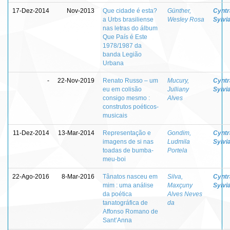
17-Dez-2014
Nov-2013
Que cidade é esta?
Günther,
Cyntr
a Urbs brasiliense
Wesley Rosa
Sylvi
nas letras do álbum
Que País é Este
1978/1987 da
banda Legião
Urbana
-
22-Nov-2019
Renato Russo – um
Mucury,
Cyntr
eu em colisão
Julliany
Sylvi
consigo mesmo :
Alves
construtos poéticos-
musicais
11-Dez-2014
13-Mar-2014
Representação e
Gondim,
Cyntr
imagens de si nas
Ludmila
Sylvi
toadas de bumba-
Portela
meu-boi
22-Ago-2016
8-Mar-2016
Tânatos nasceu em
Silva,
Cyntr
mim : uma análise
Maxçuny
Sylvi
da poética
Alves Neves
tanatográfica de
da
Affonso Romano de
Sant’Anna