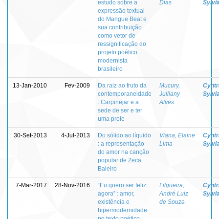
estudo sobre a
Dias
Sylvi
expressão textual
do Mangue Beat e
sua contribuição
como vetor de
ressignificação do
projeto poético
modernista
brasileiro
13-Jan-2010
Fev-2009
Da raiz ao fruto da
Mucury,
Cyntr
contemporaneidade
Julliany
Sylvi
: Carpinejar e a
Alves
sede de ser e ter
uma prole
30-Set-2013
4-Jul-2013
Do sólido ao líquido
Viana, Elaine
Cyntr
: a representação
Lima
Sylvi
do amor na canção
popular de Zeca
Baleiro
7-Mar-2017
28-Nov-2016
“Eu quero ser feliz
Filgueira,
Cyntr
agora” : amor,
André Luiz
Sylvi
existência e
de Souza
hipermodernidade
no texto poético