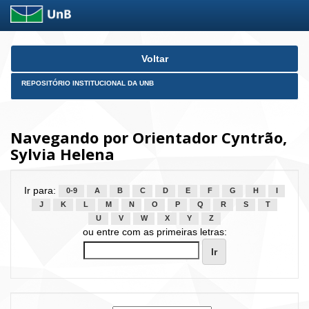
Skip
Voltar
navigation
REPOSITÓRIO INSTITUCIONAL DA UNB
Navegando por Orientador Cyntrão,
Sylvia Helena
Ir para:
0-9
A
B
C
D
E
F
G
H
I
J
K
L
M
N
O
P
Q
R
S
T
U
V
W
X
Y
Z
ou entre com as primeiras letras: