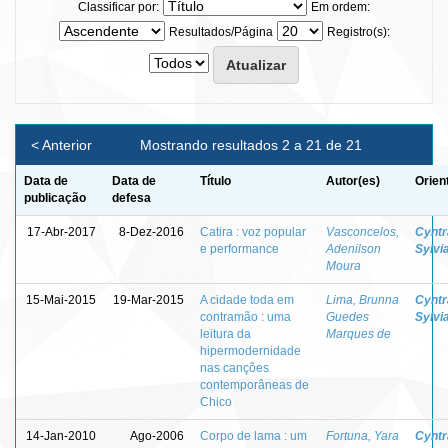
Classificar por:
Em ordem:
Resultados/Página
Registro(s):
< Anterior
Mostrando resultados 2 a 21 de 21
Data de
Data de
Título
Autor(es)
Orien
publicação
defesa
17-Abr-2017
8-Dez-2016
Catira : voz popular
Vasconcelos,
Cyntr
e performance
Adenilson
Sylvi
Moura
15-Mai-2015
19-Mar-2015
A cidade toda em
Lima, Brunna
Cyntr
contramão : uma
Guedes
Sylvi
leitura da
Marques de
hipermodernidade
nas canções
contemporâneas de
Chico
14-Jan-2010
Ago-2006
Corpo de lama : um
Fortuna, Yara
Cyntr