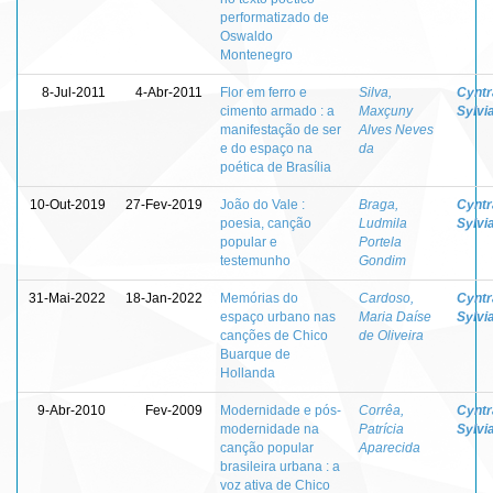
performatizado de
Oswaldo
Montenegro
8-Jul-2011
4-Abr-2011
Flor em ferro e
Silva,
Cyntr
cimento armado : a
Maxçuny
Sylvi
manifestação de ser
Alves Neves
e do espaço na
da
poética de Brasília
10-Out-2019
27-Fev-2019
João do Vale :
Braga,
Cyntr
poesia, canção
Ludmila
Sylvi
popular e
Portela
testemunho
Gondim
31-Mai-2022
18-Jan-2022
Memórias do
Cardoso,
Cyntr
espaço urbano nas
Maria Daíse
Sylvi
canções de Chico
de Oliveira
Buarque de
Hollanda
9-Abr-2010
Fev-2009
Modernidade e pós-
Corrêa,
Cyntr
modernidade na
Patrícia
Sylvi
canção popular
Aparecida
brasileira urbana : a
voz ativa de Chico