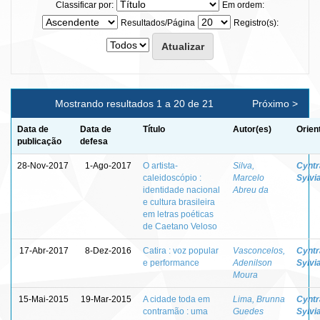
Classificar por:
Em ordem:
Resultados/Página
Registro(s):
Mostrando resultados 1 a 20 de 21
Próximo >
Data de
Data de
Título
Autor(es)
Orien
publicação
defesa
28-Nov-2017
1-Ago-2017
O artista-
Silva,
Cyntr
caleidoscópio :
Marcelo
Sylvi
identidade nacional
Abreu da
e cultura brasileira
em letras poéticas
de Caetano Veloso
17-Abr-2017
8-Dez-2016
Catira : voz popular
Vasconcelos,
Cyntr
e performance
Adenilson
Sylvi
Moura
15-Mai-2015
19-Mar-2015
A cidade toda em
Lima, Brunna
Cyntr
contramão : uma
Guedes
Sylvi