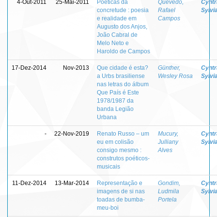
4-Out-2011
25-Mai-2011
Poéticas da
Quevedo,
Cyntr
concretude : poesia
Rafael
Sylvi
e realidade em
Campos
Augusto dos Anjos,
João Cabral de
Melo Neto e
Haroldo de Campos
17-Dez-2014
Nov-2013
Que cidade é esta?
Günther,
Cyntr
a Urbs brasiliense
Wesley Rosa
Sylvi
nas letras do álbum
Que País é Este
1978/1987 da
banda Legião
Urbana
-
22-Nov-2019
Renato Russo – um
Mucury,
Cyntr
eu em colisão
Julliany
Sylvi
consigo mesmo :
Alves
construtos poéticos-
musicais
11-Dez-2014
13-Mar-2014
Representação e
Gondim,
Cyntr
imagens de si nas
Ludmila
Sylvi
toadas de bumba-
Portela
meu-boi