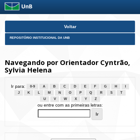
Skip
Voltar
navigation
REPOSITÓRIO INSTITUCIONAL DA UNB
Navegando por Orientador Cyntrão,
Sylvia Helena
Ir para:
0-9
A
B
C
D
E
F
G
H
I
J
K
L
M
N
O
P
Q
R
S
T
U
V
W
X
Y
Z
ou entre com as primeiras letras: