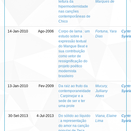
leitura da
Marques de
hipermodernidade
nas canções
contemporâneas de
Chico
14-Jan-2010
Ago-2006
Corpo de lama : um
Fortuna, Yara
Cyntr
estudo sobre a
Dias
Sylvi
expressão textual
do Mangue Beat e
sua contribuição
como vetor de
ressignificação do
projeto poético
modernista
brasileiro
13-Jan-2010
Fev-2009
Da raiz ao fruto da
Mucury,
Cyntr
contemporaneidade
Julliany
Sylvi
: Carpinejar e a
Alves
sede de ser e ter
uma prole
30-Set-2013
4-Jul-2013
Do sólido ao líquido
Viana, Elaine
Cyntr
: a representação
Lima
Sylvi
do amor na canção
popular de Zeca