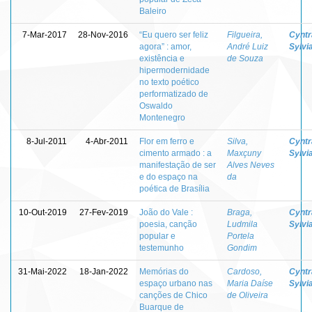
Baleiro
7-Mar-2017
28-Nov-2016
“Eu quero ser feliz
Filgueira,
Cyntr
agora” : amor,
André Luiz
Sylvi
existência e
de Souza
hipermodernidade
no texto poético
performatizado de
Oswaldo
Montenegro
8-Jul-2011
4-Abr-2011
Flor em ferro e
Silva,
Cyntr
cimento armado : a
Maxçuny
Sylvi
manifestação de ser
Alves Neves
e do espaço na
da
poética de Brasília
10-Out-2019
27-Fev-2019
João do Vale :
Braga,
Cyntr
poesia, canção
Ludmila
Sylvi
popular e
Portela
testemunho
Gondim
31-Mai-2022
18-Jan-2022
Memórias do
Cardoso,
Cyntr
espaço urbano nas
Maria Daíse
Sylvi
canções de Chico
de Oliveira
Buarque de