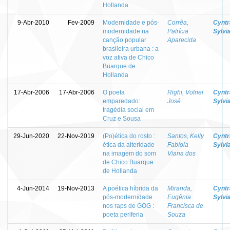
Hollanda
9-Abr-2010
Fev-2009
Modernidade e pós-
Corrêa,
Cyntr
modernidade na
Patrícia
Sylvi
canção popular
Aparecida
brasileira urbana : a
voz ativa de Chico
Buarque de
Hollanda
17-Abr-2006
17-Abr-2006
O poeta
Righi, Volnei
Cyntr
emparedado:
José
Sylvi
tragédia social em
Cruz e Sousa
29-Jun-2020
22-Nov-2019
(Po)ética do rosto :
Santos, Kelly
Cyntr
ética da alteridade
Fabíola
Sylvi
na imagem do som
Viana dos
de Chico Buarque
de Hollanda
4-Jun-2014
19-Nov-2013
A poética híbrida da
Miranda,
Cyntr
pós-modernidade
Eugênia
Sylvi
nos raps de GOG :
Francisca de
poeta periferia
Souza