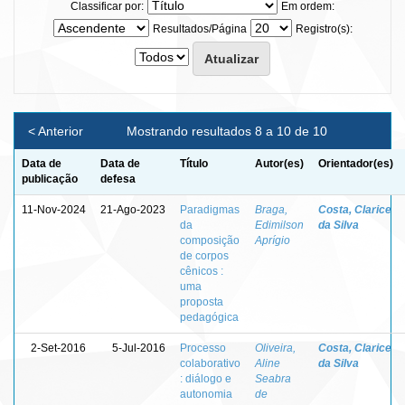
Classificar por:
Em ordem:
Resultados/Página
Registro(s):
< Anterior
Mostrando resultados 8 a 10 de 10
Data de
Data de
Título
Autor(es)
Orientador(es)
publicação
defesa
11-Nov-2024
21-Ago-2023
Paradigmas
Braga,
Costa, Clarice
da
Edimilson
da Silva
composição
Aprígio
de corpos
cênicos :
uma
proposta
pedagógica
2-Set-2016
5-Jul-2016
Processo
Oliveira,
Costa, Clarice
colaborativo
Aline
da Silva
: diálogo e
Seabra
autonomia
de