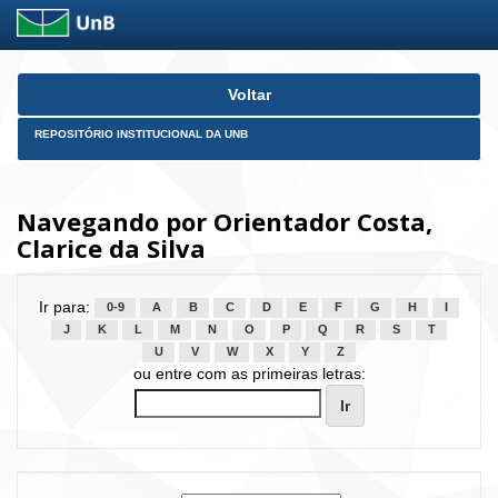
Skip
Voltar
navigation
REPOSITÓRIO INSTITUCIONAL DA UNB
Navegando por Orientador Costa,
Clarice da Silva
Ir para:
0-9
A
B
C
D
E
F
G
H
I
J
K
L
M
N
O
P
Q
R
S
T
U
V
W
X
Y
Z
ou entre com as primeiras letras: