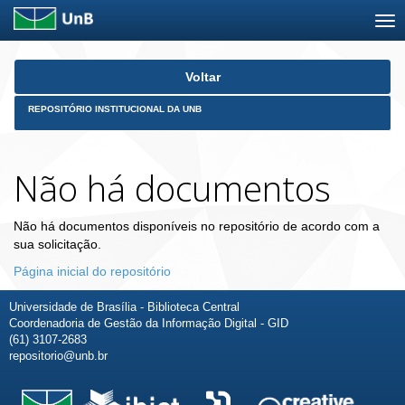
Skip
Voltar
navigation
REPOSITÓRIO INSTITUCIONAL DA UNB
Não há documentos
Não há documentos disponíveis no repositório de acordo com a
sua solicitação.
Página inicial do repositório
Universidade de Brasília - Biblioteca Central
Coordenadoria de Gestão da Informação Digital - GID
(61) 3107-2683
repositorio@unb.br