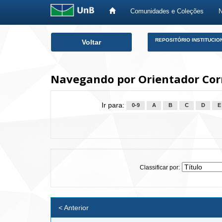
Comunidades e Coleções
Skip
REPOSITÓRIO INSTITUCIO
Voltar
navigation
Navegando por Orientador Corn
Ir para:
0-9
A
B
C
D
E
Classificar por:
< Anterior