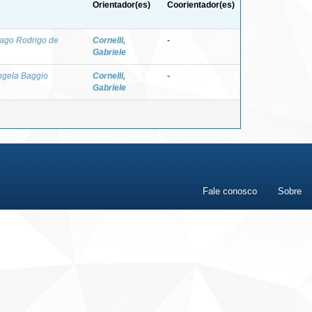
Orientador(es)
Coorientador(es)
iago Rodrigo de
Cornelli,
-
Gabriele
ngela Baggio
Cornelli,
-
Gabriele
Fale conosco
Sobre