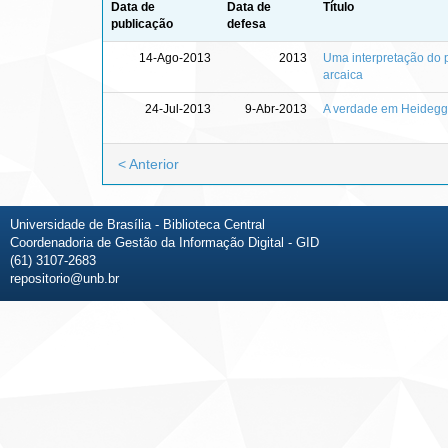
Data de
Data de
Título
publicação
defesa
14-Ago-2013
2013
Uma interpretação do po
arcaica
24-Jul-2013
9-Abr-2013
A verdade em Heidegg
< Anterior
Universidade de Brasília - Biblioteca Central
Coordenadoria de Gestão da Informação Digital - GID
(61) 3107-2683
repositorio@unb.br