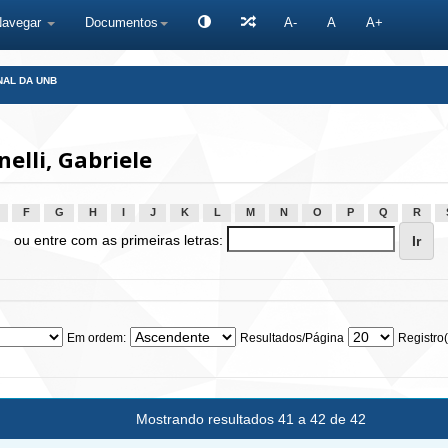
Navegar
Documentos
A-
A
A+
NAL DA UNB
elli, Gabriele
F
G
H
I
J
K
L
M
N
O
P
Q
R
ou entre com as primeiras letras:
Em ordem:
Resultados/Página
Registro(
Mostrando resultados 41 a 42 de 42