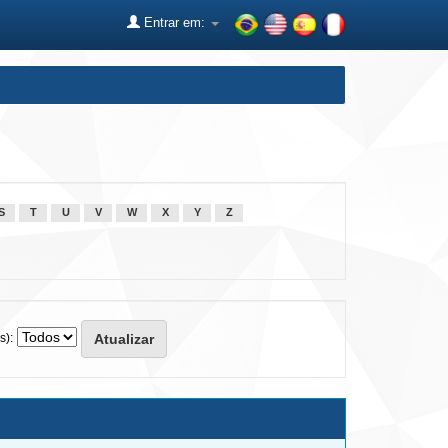
Entrar em:
S
T
U
V
W
X
Y
Z
s):