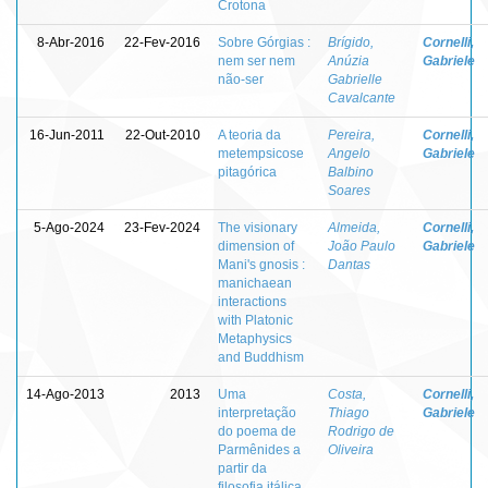
Crotona
8-Abr-2016
22-Fev-2016
Sobre Górgias :
Brígido,
Cornelli,
nem ser nem
Anúzia
Gabriele
não-ser
Gabrielle
Cavalcante
16-Jun-2011
22-Out-2010
A teoria da
Pereira,
Cornelli,
metempsicose
Angelo
Gabriele
pitagórica
Balbino
Soares
5-Ago-2024
23-Fev-2024
The visionary
Almeida,
Cornelli,
dimension of
João Paulo
Gabriele
Mani's gnosis :
Dantas
manichaean
interactions
with Platonic
Metaphysics
and Buddhism
14-Ago-2013
2013
Uma
Costa,
Cornelli,
interpretação
Thiago
Gabriele
do poema de
Rodrigo de
Parmênides a
Oliveira
partir da
filosofia itálica