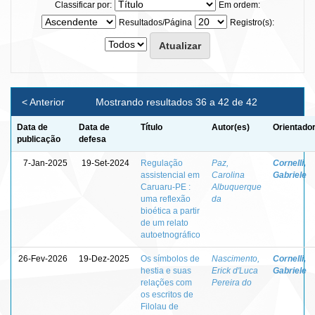
Classificar por:
Em ordem:
Resultados/Página
Registro(s):
< Anterior
Mostrando resultados 36 a 42 de 42
Data de
Data de
Título
Autor(es)
Orientador
publicação
defesa
7-Jan-2025
19-Set-2024
Regulação
Paz,
Cornelli,
assistencial em
Carolina
Gabriele
Caruaru-PE :
Albuquerque
uma reflexão
da
bioética a partir
de um relato
autoetnográfico
26-Fev-2026
19-Dez-2025
Os símbolos de
Nascimento,
Cornelli,
hestia e suas
Erick d'Luca
Gabriele
relações com
Pereira do
os escritos de
Filolau de