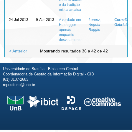
e da tradição
mítica arcaica
24-Jul-2013
9-Abr-2013
A verdade em
Lorenz,
Cornelli,
Heidegger
Angela
Gabriele
apenas
Baggio
enquanto
desvelamento
< Anterior
Mostrando resultados 36 a 42 de 42
Universidade de Brasília - Biblioteca Central
Coordenadoria de Gestão da Informação Digital - GID
(61) 3107-2683
repositorio@unb.br