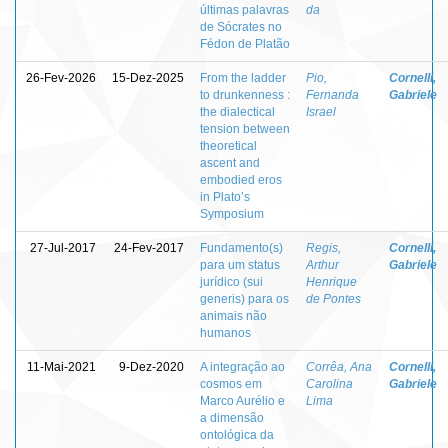
últimas palavras
da
de Sócrates no
Fédon de Platão
26-Fev-2026
15-Dez-2025
From the ladder
Pio,
Cornelli,
to drunkenness :
Fernanda
Gabriele
the dialectical
Israel
tension between
theoretical
ascent and
embodied eros
in Plato’s
Symposium
27-Jul-2017
24-Fev-2017
Fundamento(s)
Regis,
Cornelli,
para um status
Arthur
Gabriele
jurídico (sui
Henrique
generis) para os
de Pontes
animais não
humanos
11-Mai-2021
9-Dez-2020
A integração ao
Corrêa, Ana
Cornelli,
cosmos em
Carolina
Gabriele
Marco Aurélio e
Lima
a dimensão
ontológica da