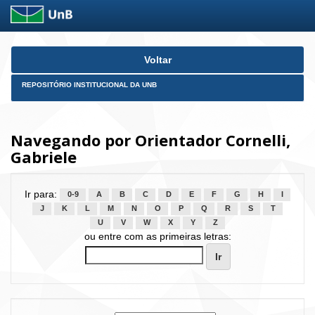
Skip
Voltar
navigation
REPOSITÓRIO INSTITUCIONAL DA UNB
Navegando por Orientador Cornelli,
Gabriele
Ir para:
0-9
A
B
C
D
E
F
G
H
I
J
K
L
M
N
O
P
Q
R
S
T
U
V
W
X
Y
Z
ou entre com as primeiras letras: