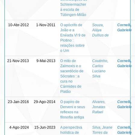
Schleiermacher
à escola de
Tübingen-Milão
10-Abr-2012
1-Nov-2011
O apócrifo de
Souza,
Cornelli,
João e a
Aláya
Gabriele
Enéada VI 9 de
Dullius de
Plotino :
relações sobre
o Um
21-Nov-2013
9-Mai-2013
O mito de
Coutinho,
Cornelli,
Zalmoxis e o
Carlos
Gabriele
sacerdócio de
Luciano
Sócrates : a
Silva
cura no
Cármides de
Platão
23-Jan-2016
29-Ago-2014
O papiro de
Alvares,
Cornelli,
Derveni e seus
Jonatas
Gabriele
reflexos na
Rafael
filosofia antiga
4-Ago-2024
15-Jun-2023
A perspectiva
Silva, Jeane
Cornelli,
holística de
Torres da
Gabriele