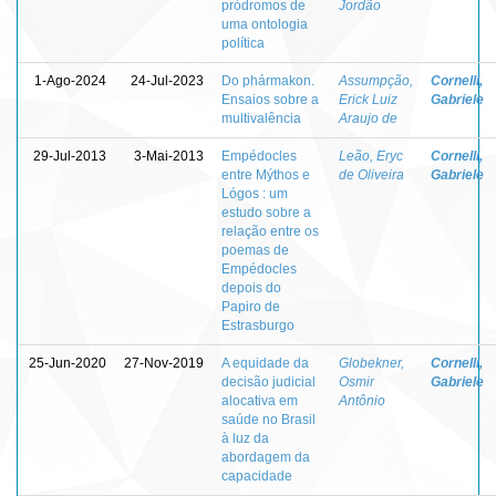
pródromos de
Jordão
uma ontologia
política
1-Ago-2024
24-Jul-2023
Do phármakon.
Assumpção,
Cornelli,
Ensaios sobre a
Erick Luiz
Gabriele
multivalência
Araujo de
29-Jul-2013
3-Mai-2013
Empédocles
Leão, Eryc
Cornelli,
entre Mýthos e
de Oliveira
Gabriele
Lógos : um
estudo sobre a
relação entre os
poemas de
Empédocles
depois do
Papiro de
Estrasburgo
25-Jun-2020
27-Nov-2019
A equidade da
Globekner,
Cornelli,
decisão judicial
Osmir
Gabriele
alocativa em
Antônio
saúde no Brasil
à luz da
abordagem da
capacidade