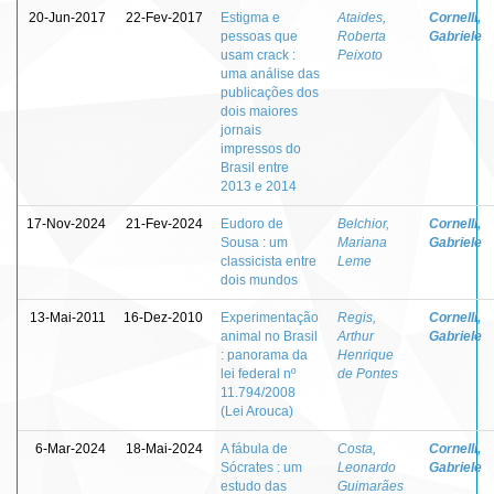
20-Jun-2017
22-Fev-2017
Estigma e
Ataides,
Cornelli,
pessoas que
Roberta
Gabriele
usam crack :
Peixoto
uma análise das
publicações dos
dois maiores
jornais
impressos do
Brasil entre
2013 e 2014
17-Nov-2024
21-Fev-2024
Eudoro de
Belchior,
Cornelli,
Sousa : um
Mariana
Gabriele
classicista entre
Leme
dois mundos
13-Mai-2011
16-Dez-2010
Experimentação
Regis,
Cornelli,
animal no Brasil
Arthur
Gabriele
: panorama da
Henrique
lei federal nº
de Pontes
11.794/2008
(Lei Arouca)
6-Mar-2024
18-Mai-2024
A fábula de
Costa,
Cornelli,
Sócrates : um
Leonardo
Gabriele
estudo das
Guimarães