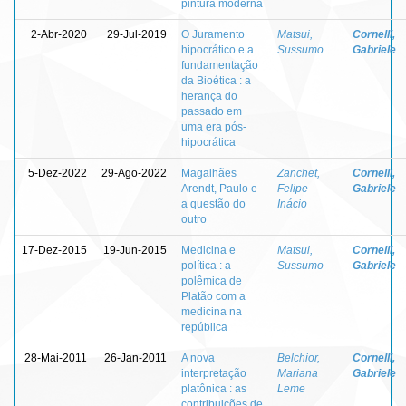
pintura moderna
2-Abr-2020
29-Jul-2019
O Juramento
Matsui,
Cornelli,
hipocrático e a
Sussumo
Gabriele
fundamentação
da Bioética : a
herança do
passado em
uma era pós-
hipocrática
5-Dez-2022
29-Ago-2022
Magalhães
Zanchet,
Cornelli,
Arendt, Paulo e
Felipe
Gabriele
a questão do
Inácio
outro
17-Dez-2015
19-Jun-2015
Medicina e
Matsui,
Cornelli,
política : a
Sussumo
Gabriele
polêmica de
Platão com a
medicina na
república
28-Mai-2011
26-Jan-2011
A nova
Belchior,
Cornelli,
interpretação
Mariana
Gabriele
platônica : as
Leme
contribuições de