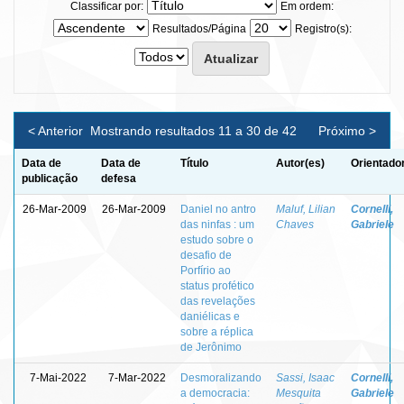
Classificar por:
Em ordem:
Resultados/Página
Registro(s):
< Anterior
Mostrando resultados 11 a 30 de 42
Próximo >
Data de
Data de
Título
Autor(es)
Orientado
publicação
defesa
26-Mar-2009
26-Mar-2009
Daniel no antro
Maluf, Lilian
Cornelli,
das ninfas : um
Chaves
Gabriele
estudo sobre o
desafio de
Porfírio ao
status profético
das revelações
daniélicas e
sobre a réplica
de Jerônimo
7-Mai-2022
7-Mar-2022
Desmoralizando
Sassi, Isaac
Cornelli,
a democracia:
Mesquita
Gabriele