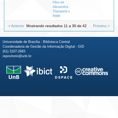
Fílon de
Alexandria :
Therapeía e
Areté
< Anterior
Mostrando resultados 11 a 30 de 42
Próximo >
Universidade de Brasília - Biblioteca Central
Coordenadoria de Gestão da Informação Digital - GID
(61) 3107-2683
repositorio@unb.br
Fale conosco
Sobre