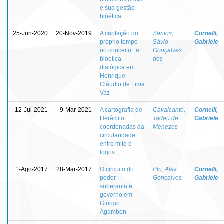
e sua gestão
bioética
25-Jun-2020
20-Nov-2019
A captação do
Santos,
Cornelli,
próprio tempo
Sávio
Gabriele
no conceito : a
Gonçalves
bioética
dos
dialógica em
Henrique
Cláudio de Lima
Vaz
12-Jul-2021
9-Mar-2021
A cartografia de
Cavalcante,
Cornelli,
Heráclito :
Tadeu de
Gabriele
coordenadas da
Menezes
circularidade
entre mito e
logos
1-Ago-2017
28-Mar-2017
O circuito do
Pin, Alex
Cornelli,
poder :
Gonçalves
Gabriele
soberania e
governo em
Giorgio
Agamben