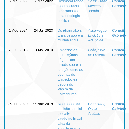
7-Mai-2022
7-Mar-2022
Desmoralizando
Sassi, Isaac
Cornelli,
a democracia:
Mesquita
Gabriele
pródromos de
Jordão
uma ontologia
política
1-Ago-2024
24-Jul-2023
Do phármakon.
Assumpção,
Cornelli,
Ensaios sobre a
Erick Luiz
Gabriele
multivalência
Araujo de
29-Jul-2013
3-Mai-2013
Empédocles
Leão, Eryc
Cornelli,
entre Mýthos e
de Oliveira
Gabriele
Lógos : um
estudo sobre a
relação entre os
poemas de
Empédocles
depois do
Papiro de
Estrasburgo
25-Jun-2020
27-Nov-2019
A equidade da
Globekner,
Cornelli,
decisão judicial
Osmir
Gabriele
alocativa em
Antônio
saúde no Brasil
à luz da
abordagem da