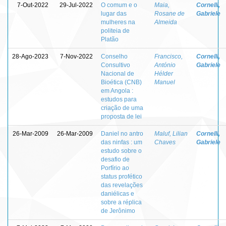
7-Out-2022
29-Jul-2022
O comum e o
Maia,
Cornelli,
lugar das
Rosane de
Gabriele
mulheres na
Almeida
politeia de
Platão
28-Ago-2023
7-Nov-2022
Conselho
Francisco,
Cornelli,
Consultivo
António
Gabriele
Nacional de
Hélder
Bioética (CNB)
Manuel
em Angola :
estudos para
criação de uma
proposta de lei
26-Mar-2009
26-Mar-2009
Daniel no antro
Maluf, Lilian
Cornelli,
das ninfas : um
Chaves
Gabriele
estudo sobre o
desafio de
Porfírio ao
status profético
das revelações
daniélicas e
sobre a réplica
de Jerônimo