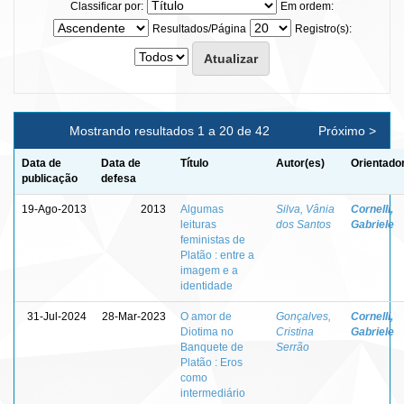
Classificar por:
Em ordem:
Resultados/Página
Registro(s):
Mostrando resultados 1 a 20 de 42
Próximo >
Data de
Data de
Título
Autor(es)
Orientado
publicação
defesa
19-Ago-2013
2013
Algumas
Silva, Vânia
Cornelli,
leituras
dos Santos
Gabriele
feministas de
Platão : entre a
imagem e a
identidade
31-Jul-2024
28-Mar-2023
O amor de
Gonçalves,
Cornelli,
Diotima no
Cristina
Gabriele
Banquete de
Serrão
Platão : Eros
como
intermediário