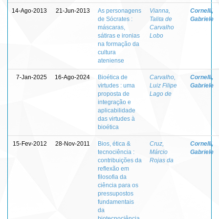
14-Ago-2013
21-Jun-2013
As personagens
Vianna,
Cornelli,
de Sócrates :
Talita de
Gabriele
máscaras,
Carvalho
sátiras e ironias
Lobo
na formação da
cultura
ateniense
7-Jan-2025
16-Ago-2024
Bioética de
Carvalho,
Cornelli,
virtudes : uma
Luiz Filipe
Gabriele
proposta de
Lago de
integração e
aplicabilidade
das virtudes à
bioética
15-Fev-2012
28-Nov-2011
Bios, ética &
Cruz,
Cornelli,
tecnociência :
Márcio
Gabriele
contribuições da
Rojas da
reflexão em
filosofia da
ciência para os
pressupostos
fundamentais
da
biotecnociência