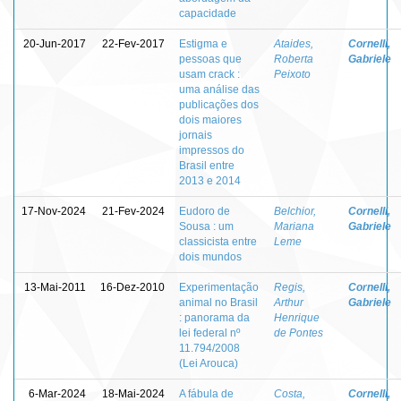
capacidade
20-Jun-2017
22-Fev-2017
Estigma e
Ataides,
Cornelli,
pessoas que
Roberta
Gabriele
usam crack :
Peixoto
uma análise das
publicações dos
dois maiores
jornais
impressos do
Brasil entre
2013 e 2014
17-Nov-2024
21-Fev-2024
Eudoro de
Belchior,
Cornelli,
Sousa : um
Mariana
Gabriele
classicista entre
Leme
dois mundos
13-Mai-2011
16-Dez-2010
Experimentação
Regis,
Cornelli,
animal no Brasil
Arthur
Gabriele
: panorama da
Henrique
lei federal nº
de Pontes
11.794/2008
(Lei Arouca)
6-Mar-2024
18-Mai-2024
A fábula de
Costa,
Cornelli,