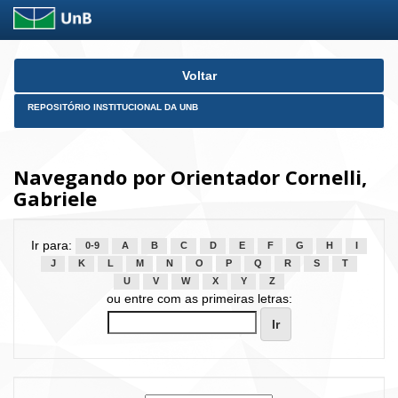
Skip
Voltar
navigation
REPOSITÓRIO INSTITUCIONAL DA UNB
Navegando por Orientador Cornelli,
Gabriele
Ir para:
0-9
A
B
C
D
E
F
G
H
I
J
K
L
M
N
O
P
Q
R
S
T
U
V
W
X
Y
Z
ou entre com as primeiras letras: