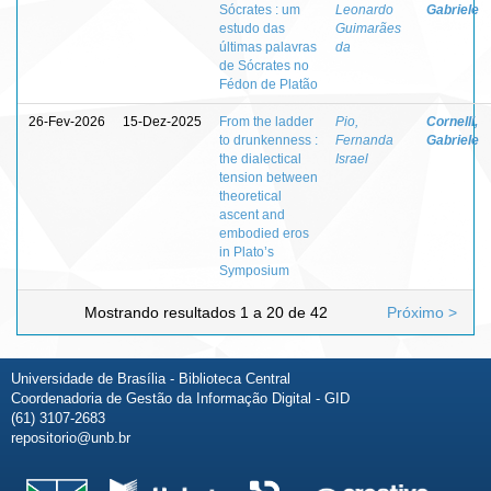
Sócrates : um
Leonardo
Gabriele
estudo das
Guimarães
últimas palavras
da
de Sócrates no
Fédon de Platão
26-Fev-2026
15-Dez-2025
From the ladder
Pio,
Cornelli,
to drunkenness :
Fernanda
Gabriele
the dialectical
Israel
tension between
theoretical
ascent and
embodied eros
in Plato’s
Symposium
Mostrando resultados 1 a 20 de 42
Próximo >
Universidade de Brasília - Biblioteca Central
Coordenadoria de Gestão da Informação Digital - GID
(61) 3107-2683
repositorio@unb.br