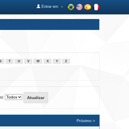
Entrar em:
S
T
U
V
W
X
Y
Z
s):
Próximo >