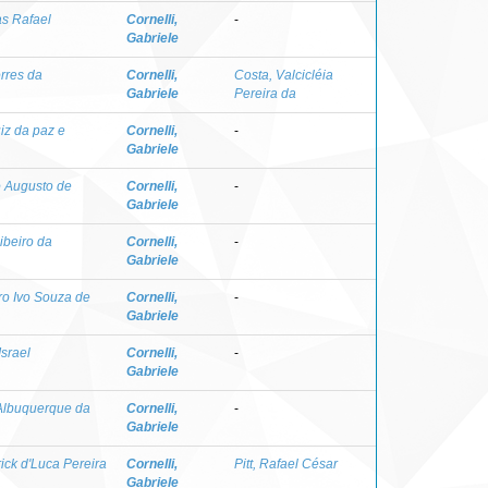
as Rafael
Cornelli,
-
Gabriele
orres da
Cornelli,
Costa, Valcicléia
Gabriele
Pereira da
iz da paz e
Cornelli,
-
Gabriele
o Augusto de
Cornelli,
-
Gabriele
ibeiro da
Cornelli,
-
Gabriele
ro Ivo Souza de
Cornelli,
-
Gabriele
Israel
Cornelli,
-
Gabriele
 Albuquerque da
Cornelli,
-
Gabriele
ick d'Luca Pereira
Cornelli,
Pitt, Rafael César
Gabriele