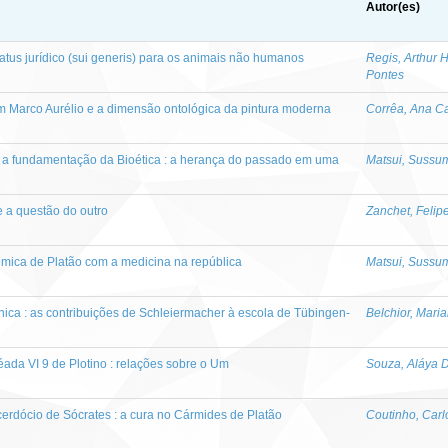
Autor(es)
tus jurídico (sui generis) para os animais não humanos
Regis, Arthur 
Pontes
m Marco Aurélio e a dimensão ontológica da pintura moderna
Corrêa, Ana Ca
e a fundamentação da Bioética : a herança do passado em uma
Matsui, Sussu
 a questão do outro
Zanchet, Felipe
lêmica de Platão com a medicina na república
Matsui, Sussu
ônica : as contribuições de Schleiermacher à escola de Tübingen-
Belchior, Mar
éada VI 9 de Plotino : relações sobre o Um
Souza, Aláya D
cerdócio de Sócrates : a cura no Cármides de Platão
Coutinho, Carl