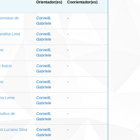
Orientador(es)
Coorientador(es)
Henrique de
Cornelli,
-
Gabriele
rolina Lima
Cornelli,
-
Gabriele
mo
Cornelli,
-
Gabriele
 Inácio
Cornelli,
-
Gabriele
mo
Cornelli,
-
Gabriele
iana Leme
Cornelli,
-
Gabriele
ullius de
Cornelli,
-
Gabriele
os Luciano Silva
Cornelli,
-
Gabriele