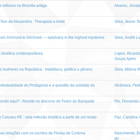
 reflexos na filosofia antiga
Alvares, Jonat
Fílon de Alexandria : Therapeía e Areté
Silva, Jeane T
rom ἐπόπτεια to ἐποπτικά — epiphany in the highest mysteries
Silva, André Lu
 a bioética contemporânea
Lopes, Ricard
Souza Ayres
 mulheres na República : metafísica, política e gênero
Silva, Milena R
tertextualidade do Protágoras e a questão da unidade da
Alcântara, Ped
zendo aqui? : Alceste no discurso de Fedro do Banquete
Pio, Fernanda 
Caruaru-PE : uma reflexão bioética a partir de um relato
Paz, Carolina
uas relações com os escritos de Filolau de Crotona
Nascimento, Er
do