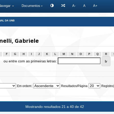
Navegar
Documentos
A-
A
A+
NAL DA UNB
elli, Gabriele
F
G
H
I
J
K
L
M
N
O
P
Q
R
ou entre com as primeiras letras:
Em ordem:
Resultados/Página
Registro(
Mostrando resultados 21 a 40 de 42