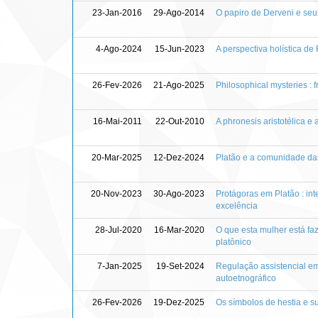
23-Jan-2016
29-Ago-2014
O papiro de Derveni e seus
4-Ago-2024
15-Jun-2023
A perspectiva holística de 
26-Fev-2026
21-Ago-2025
Philosophical mysteries : f
16-Mai-2011
22-Out-2010
A phronesis aristotélica e
20-Mar-2025
12-Dez-2024
Platão e a comunidade das
20-Nov-2023
30-Ago-2023
Protágoras em Platão : in
excelência
28-Jul-2020
16-Mar-2020
O que esta mulher está fa
platônico
7-Jan-2025
19-Set-2024
Regulação assistencial em 
autoetnográfico
26-Fev-2026
19-Dez-2025
Os símbolos de hestia e s