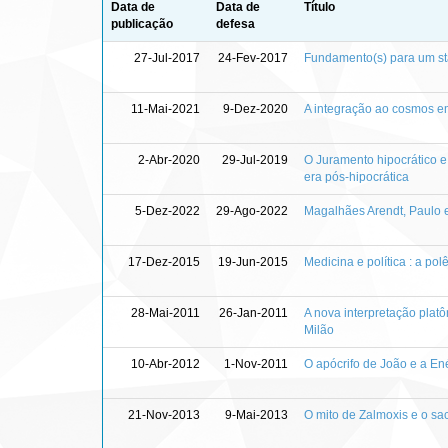
Data de
Data de
Título
publicação
defesa
27-Jul-2017
24-Fev-2017
Fundamento(s) para um sta
11-Mai-2021
9-Dez-2020
A integração ao cosmos e
2-Abr-2020
29-Jul-2019
O Juramento hipocrático 
era pós-hipocrática
5-Dez-2022
29-Ago-2022
Magalhães Arendt, Paulo e
17-Dez-2015
19-Jun-2015
Medicina e política : a po
28-Mai-2011
26-Jan-2011
A nova interpretação plat
Milão
10-Abr-2012
1-Nov-2011
O apócrifo de João e a En
21-Nov-2013
9-Mai-2013
O mito de Zalmoxis e o sa