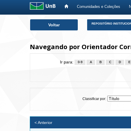
Comunidades e Coleções
Skip
REPOSITÓRIO INSTITUCIO
Voltar
navigation
Navegando por Orientador Corn
Ir para:
0-9
A
B
C
D
E
Classificar por:
< Anterior