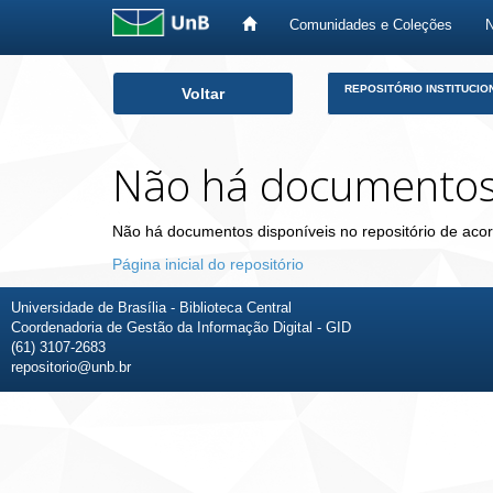
Comunidades e Coleções
Skip
REPOSITÓRIO INSTITUCIO
Voltar
navigation
Não há documento
Não há documentos disponíveis no repositório de acor
Página inicial do repositório
Universidade de Brasília - Biblioteca Central
Coordenadoria de Gestão da Informação Digital - GID
(61) 3107-2683
repositorio@unb.br