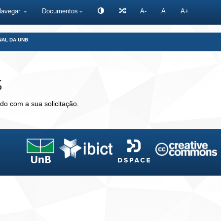
Navegar
Documentos
A-
A
A+
NAL DA UNB
s
do com a sua solicitação.