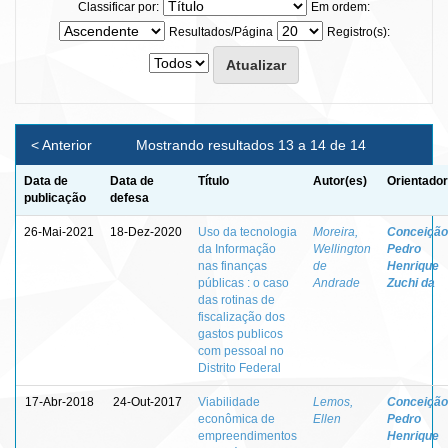
Classificar por:
Em ordem:
Resultados/Página
Registro(s):
< Anterior
Mostrando resultados 13 a 14 de 14
Data de
Data de
Título
Autor(es)
Orientador
publicação
defesa
26-Mai-2021
18-Dez-2020
Uso da tecnologia
Moreira,
Conceição
da Informação
Wellington
Pedro
nas finanças
de
Henrique
públicas : o caso
Andrade
Zuchi da
das rotinas de
fiscalização dos
gastos publicos
com pessoal no
Distrito Federal
17-Abr-2018
24-Out-2017
Viabilidade
Lemos,
Conceição
econômica de
Ellen
Pedro
empreendimentos
Henrique