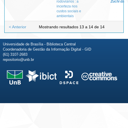
rodoviários : a
Zuchi da
incerteza nos
custos sociais e
ambientais
< Anterior
Mostrando resultados 13 a 14 de 14
Universidade de Brasília - Biblioteca Central
Coordenadoria de Gestão da Informação Digital - GID
(61) 3107-2683
repositorio@unb.br
Fale conosco
Sobre