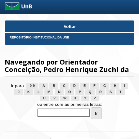
Skip
Voltar
navigation
REPOSITÓRIO INSTITUCIONAL DA UNB
Navegando por Orientador
Conceição, Pedro Henrique Zuchi da
Ir para:
0-9
A
B
C
D
E
F
G
H
I
J
K
L
M
N
O
P
Q
R
S
T
U
V
W
X
Y
Z
ou entre com as primeiras letras: