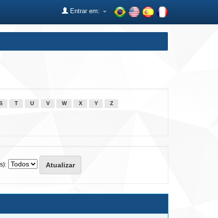
Entrar em:
S
T
U
V
W
X
Y
Z
s):