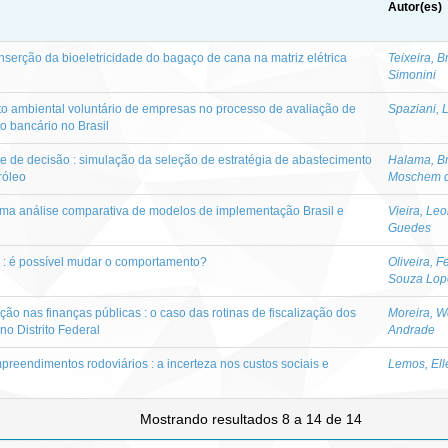
Autor(es)
nserção da bioeletricidade do bagaço de cana na matriz elétrica
Teixeira, 
Simonini
to ambiental voluntário de empresas no processo de avaliação de
Spaziani, 
o bancário no Brasil
ise de decisão : simulação da seleção de estratégia de abastecimento
Halama, B
róleo
Moschem d
: uma análise comparativa de modelos de implementação Brasil e
Vieira, Le
Guedes
: é possível mudar o comportamento?
Oliveira, 
Souza Lop
ão nas finanças públicas : o caso das rotinas de fiscalização dos
Moreira, W
no Distrito Federal
Andrade
reendimentos rodoviários : a incerteza nos custos sociais e
Lemos, Ell
Mostrando resultados 8 a 14 de 14