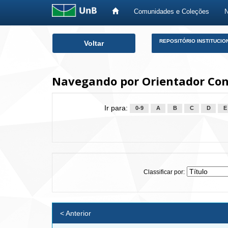
Comunidades e Coleções
Skip
REPOSITÓRIO INSTITUCIO
Voltar
navigation
Navegando por Orientador Con
Ir para:
0-9
A
B
C
D
E
Classificar por:
< Anterior