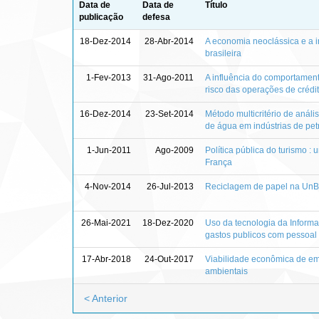
Data de
Data de
Título
publicação
defesa
18-Dez-2014
28-Abr-2014
A economia neoclássica e a i
brasileira
1-Fev-2013
31-Ago-2011
A influência do comportamen
risco das operações de crédit
16-Dez-2014
23-Set-2014
Método multicritério de anál
de água em indústrias de pet
1-Jun-2011
Ago-2009
Política pública do turismo 
França
4-Nov-2014
26-Jul-2013
Reciclagem de papel na UnB 
26-Mai-2021
18-Dez-2020
Uso da tecnologia da Informaç
gastos publicos com pessoal 
17-Abr-2018
24-Out-2017
Viabilidade econômica de emp
ambientais
< Anterior