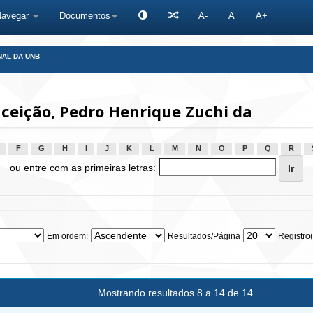
Navegar
Documentos
A-
A
A+
NAL DA UNB
ceição, Pedro Henrique Zuchi da
F
G
H
I
J
K
L
M
N
O
P
Q
R
ou entre com as primeiras letras:
Em ordem:
Resultados/Página
Registro(
Mostrando resultados 8 a 14 de 14