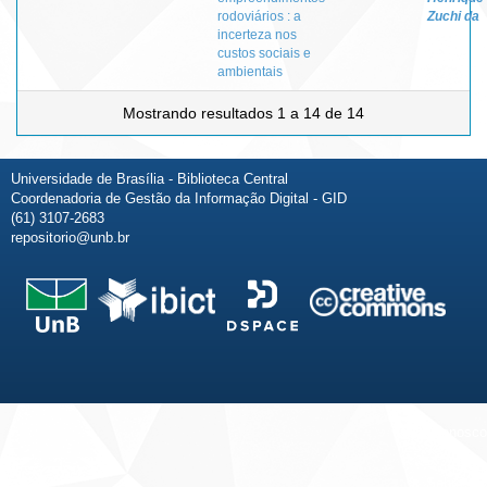
rodoviários : a
Zuchi da
incerteza nos
custos sociais e
ambientais
Mostrando resultados 1 a 14 de 14
Universidade de Brasília - Biblioteca Central
Coordenadoria de Gestão da Informação Digital - GID
(61) 3107-2683
repositorio@unb.br
Fale conosco
Sobre