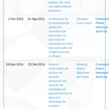
bagaço de cana
na matriz elétrica
brasileira
1-Fev-2013
31-Ago-2011
A influência do
Spaziani,
Conceiçã
comportamento
Luis Carlos
Pedro
ambiental
Henrique
voluntário de
Zuchi da
empresas no
processo de
avaliação de risco
das operações de
crédito bancário
no Brasil
16-Dez-2014
23-Set-2014
Método
Halama,
Conceiçã
multicritério de
Bruna
Pedro
análise de
Moschem
Henrique
decisão :
de Nadai
Zuchi da
simulação da
seleção de
estratégia de
abastecimento de
água em
indústrias de
petróleo