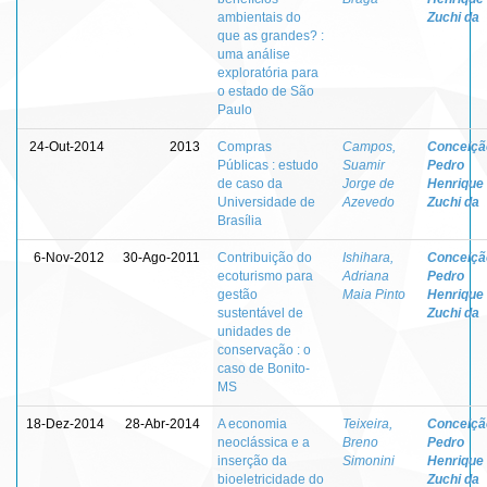
ambientais do
Zuchi da
que as grandes? :
uma análise
exploratória para
o estado de São
Paulo
24-Out-2014
2013
Compras
Campos,
Conceiçã
Públicas : estudo
Suamir
Pedro
de caso da
Jorge de
Henrique
Universidade de
Azevedo
Zuchi da
Brasília
6-Nov-2012
30-Ago-2011
Contribuição do
Ishihara,
Conceiçã
ecoturismo para
Adriana
Pedro
gestão
Maia Pinto
Henrique
sustentável de
Zuchi da
unidades de
conservação : o
caso de Bonito-
MS
18-Dez-2014
28-Abr-2014
A economia
Teixeira,
Conceiçã
neoclássica e a
Breno
Pedro
inserção da
Simonini
Henrique
bioeletricidade do
Zuchi da