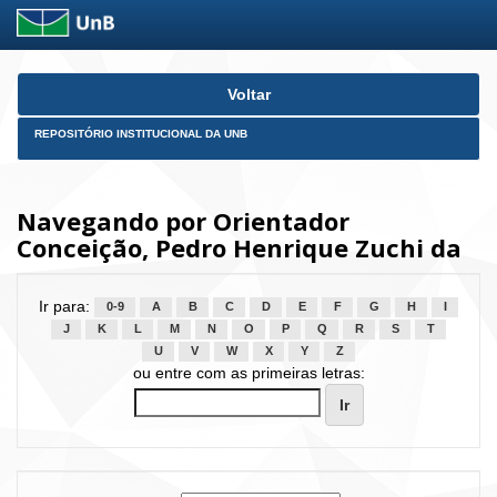
Skip
Voltar
navigation
REPOSITÓRIO INSTITUCIONAL DA UNB
Navegando por Orientador
Conceição, Pedro Henrique Zuchi da
Ir para:
0-9
A
B
C
D
E
F
G
H
I
J
K
L
M
N
O
P
Q
R
S
T
U
V
W
X
Y
Z
ou entre com as primeiras letras: