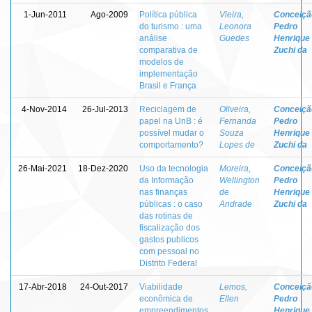
1-Jun-2011
Ago-2009
Política pública
Vieira,
Conceiçã
do turismo : uma
Leonora
Pedro
análise
Guedes
Henrique
comparativa de
Zuchi da
modelos de
implementação
Brasil e França
4-Nov-2014
26-Jul-2013
Reciclagem de
Oliveira,
Conceiçã
papel na UnB : é
Fernanda
Pedro
possível mudar o
Souza
Henrique
comportamento?
Lopes de
Zuchi da
26-Mai-2021
18-Dez-2020
Uso da tecnologia
Moreira,
Conceiçã
da Informação
Wellington
Pedro
nas finanças
de
Henrique
públicas : o caso
Andrade
Zuchi da
das rotinas de
fiscalização dos
gastos publicos
com pessoal no
Distrito Federal
17-Abr-2018
24-Out-2017
Viabilidade
Lemos,
Conceiçã
econômica de
Ellen
Pedro
empreendimentos
Henrique