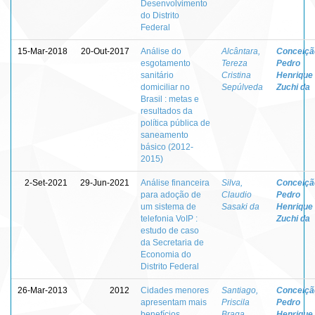
Desenvolvimento
do Distrito
Federal
15-Mar-2018
20-Out-2017
Análise do
Alcântara,
Conceiçã
esgotamento
Tereza
Pedro
sanitário
Cristina
Henrique
domiciliar no
Sepúlveda
Zuchi da
Brasil : metas e
resultados da
política pública de
saneamento
básico (2012-
2015)
2-Set-2021
29-Jun-2021
Análise financeira
Silva,
Conceiçã
para adoção de
Claudio
Pedro
um sistema de
Sasaki da
Henrique
telefonia VoIP :
Zuchi da
estudo de caso
da Secretaria de
Economia do
Distrito Federal
26-Mar-2013
2012
Cidades menores
Santiago,
Conceiçã
apresentam mais
Priscila
Pedro
benefícios
Braga
Henrique