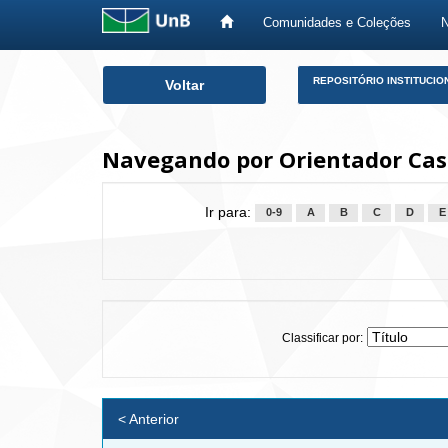
Comunidades e Coleções
Skip
REPOSITÓRIO INSTITUCIO
Voltar
navigation
Navegando por Orientador Cast
Ir para:
0-9
A
B
C
D
E
Classificar por:
< Anterior