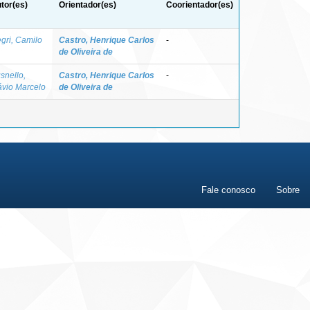
tor(es)
Orientador(es)
Coorientador(es)
gri, Camilo
Castro, Henrique Carlos
-
de Oliveira de
snello,
Castro, Henrique Carlos
-
ávio Marcelo
de Oliveira de
Fale conosco
Sobre