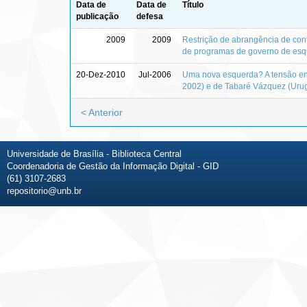
Data de
Data de
Título
publicação
defesa
2009
2009
Restrição de abrangência de con
de programas de governo de esqu
20-Dez-2010
Jul-2006
Uma nova esquerda? A tensão entre
2002) e de Tabaré Vázquez (Urug
< Anterior
Universidade de Brasília - Biblioteca Central
Coordenadoria de Gestão da Informação Digital - GID
(61) 3107-2683
repositorio@unb.br