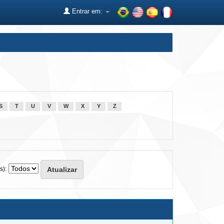
Entrar em:
S
T
U
V
W
X
Y
Z
s):