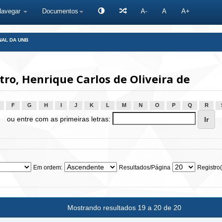
Navegar
Documentos
A-
A
A+
NAL DA UNB
ro, Henrique Carlos de Oliveira de
F
G
H
I
J
K
L
M
N
O
P
Q
R
ou entre com as primeiras letras:
Em ordem:
Resultados/Página
Registro(
Mostrando resultados 19 a 20 de 20